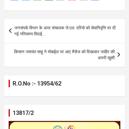
a
es
h
el
m
o
h
ce
se
at
e
ail
py
ar
b
n
s
gr
Li
e
Post
जनसंपर्क विभाग के अपर संचालक जे.एल. दरियो को सेवानिवृत्ति पर दी
o
g
A
a
n
navigation
गई गरिमामय विदाई….
o
er
p
m
k
k
p
किसान जशवंत साहू ने मोबाईल पर आए मैसेज को दिखाकर जाहिर की
अपनी खुशी
R.O.No :- 13954/62
13817/2