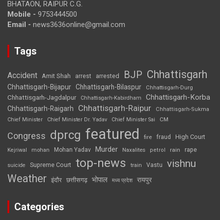
BHATAON, RAIPUR C.G.
Mobile -
9753444500
Email -
news3636online@gmail.com
Tags
Chhattisgarh
BJP
Accident
Amit Shah
arrested
arrest
Chhattisgarh-Bijapur
Chhattisgarh-Bilaspur
Chhattisgarh-Durg
Chhattisgarh-Korba
Chhattisgarh-Jagdalpur
Chhattisgarh-Kabirdham
Chhattisgarh-Raipur
Chhattisgarh-Raigarh
Chhattisgarh-Sukma
CM
Chief Minister
Chief Minister Dr. Yadav
Chief Minister Sai
featured
dprcg
Congress
High Court
fire
fraud
Murder
rape
Mohan Yadav
Naxalites
rain
Kejriwal
mohan
petrol
top-news
vishnu
Supreme Court
Vastu
suicide
train
Weather
भोपाल
रायपुर
इंदौर
छत्तीसगढ़
मध्य प्रदेश
Categories