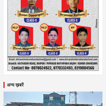
अन्य ख़बरें