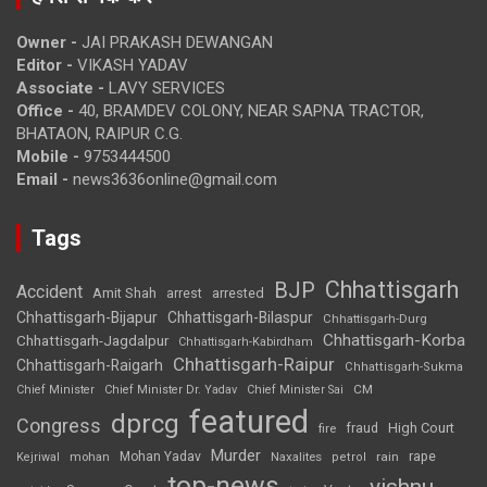
Owner -
JAI PRAKASH DEWANGAN
Editor -
VIKASH YADAV
Associate -
LAVY SERVICES
Office -
40, BRAMDEV COLONY, NEAR SAPNA TRACTOR,
BHATAON, RAIPUR C.G.
Mobile -
9753444500
Email -
news3636online@gmail.com
Tags
Chhattisgarh
BJP
Accident
Amit Shah
arrested
arrest
Chhattisgarh-Bijapur
Chhattisgarh-Bilaspur
Chhattisgarh-Durg
Chhattisgarh-Korba
Chhattisgarh-Jagdalpur
Chhattisgarh-Kabirdham
Chhattisgarh-Raipur
Chhattisgarh-Raigarh
Chhattisgarh-Sukma
CM
Chief Minister
Chief Minister Dr. Yadav
Chief Minister Sai
featured
dprcg
Congress
High Court
fire
fraud
Murder
rape
Mohan Yadav
Naxalites
rain
Kejriwal
mohan
petrol
top-news