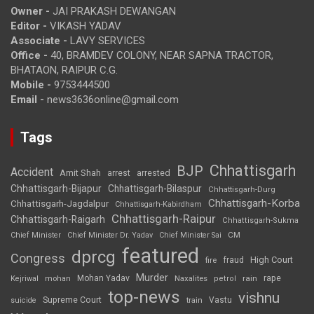
Owner -
JAI PRAKASH DEWANGAN
Editor -
VIKASH YADAV
Associate -
LAVY SERVICES
Office -
40, BRAMDEV COLONY, NEAR SAPNA TRACTOR,
BHATAON, RAIPUR C.G.
Mobile -
9753444500
Email -
news3636online@gmail.com
Tags
Chhattisgarh
BJP
Accident
Amit Shah
arrested
arrest
Chhattisgarh-Bijapur
Chhattisgarh-Bilaspur
Chhattisgarh-Durg
Chhattisgarh-Korba
Chhattisgarh-Jagdalpur
Chhattisgarh-Kabirdham
Chhattisgarh-Raipur
Chhattisgarh-Raigarh
Chhattisgarh-Sukma
CM
Chief Minister
Chief Minister Dr. Yadav
Chief Minister Sai
featured
dprcg
Congress
High Court
fire
fraud
Murder
rape
Mohan Yadav
Naxalites
rain
Kejriwal
mohan
petrol
top-news
vishnu
Supreme Court
Vastu
suicide
train