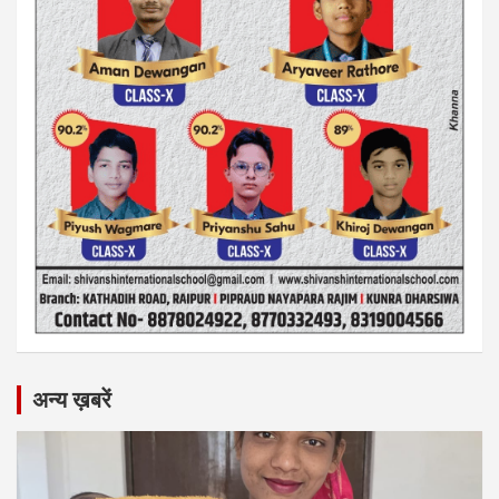
अन्य ख़बरें