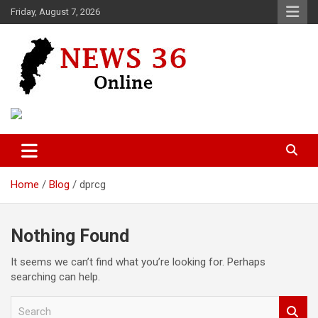
Skip
Friday, August 7, 2026
to
content
Voice of 36garh
News 36
Home
Blog
dprcg
Nothing Found
It seems we can’t find what you’re looking for. Perhaps
searching can help.
S