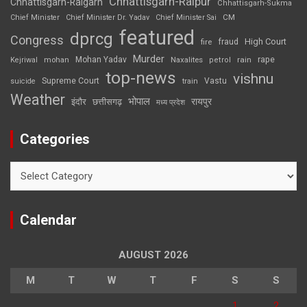
Chhattisgarh-Raipur
Chhattisgarh-Raigarh
Chhattisgarh-Sukma
CM
Chief Minister
Chief Minister Dr. Yadav
Chief Minister Sai
featured
dprcg
Congress
High Court
fire
fraud
Murder
rape
Mohan Yadav
Naxalites
rain
Kejriwal
mohan
petrol
top-news
vishnu
Supreme Court
Vastu
suicide
train
Weather
भोपाल
रायपुर
इंदौर
छत्तीसगढ़
मध्य प्रदेश
Categories
Categories
Calendar
AUGUST 2026
M
T
W
T
F
S
S
1
2