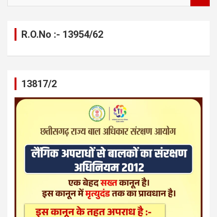
e
a
r
c
R.O.No :- 13954/62
h
13817/2