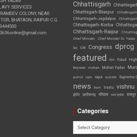
SH YADAV
Chhattisgarh
Chhattisgar
LAVY SERVICES
Chhattisgarh-Bilaspur
Chhattisgar
BRAMDEV COLONY, NEAR
Chhattisgarh-Jagdalpur
Chhattisga
OR, BHATAON, RAIPUR C.G.
Chhattisgarh-Korba
Chhattisga
3444500
Chhattisgarh-Raipur
3636online@gmail.com
Chhattis
Chief Minister
Chief Minister Dr. Yadav
dprcg
Congress
CM
Sai
featured
High
fire
fraud
Mur
Mohan Yadav
Kejriwal
mohan
rape
Supreme 
rain
petrol
suicide
news
vishnu
Vastu
train
भोपाल
रायपुर
इंदौर
छत्तीसगढ़
मध्य प्रदेश
Categories
Categories