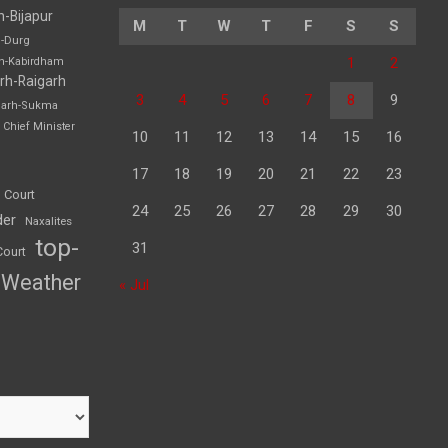
h-Bijapur
M
T
W
T
F
S
S
h-Durg
1
2
rh-Kabirdham
rh-Raigarh
3
4
5
6
7
8
9
garh-Sukma
Chief Minister
10
11
12
13
14
15
16
17
18
19
20
21
22
23
 Court
24
25
26
27
28
29
30
der
Naxalites
top-
31
Court
Weather
« Jul