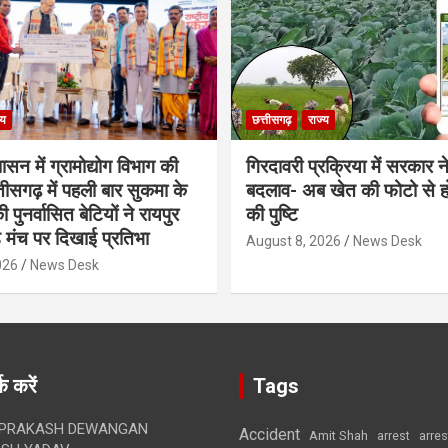
्य
छत्तीसगढ़
राज्य
शासन में ग्रामोद्योग विभाग की
गिरदावरी प्रक्रिया में सरकार ने
ीसगढ़ में पहली बार सुकमा के
बदलाव- अब खेत की फोटो से 
पुनर्वासित बेटियों ने रायपुर
की पुष्टि
े मंच पर दिखाई प्रतिभा
August 8, 2026
News Desk
026
News Desk
क करें
Tags
 PRAKASH DEWANGAN
Accident
Amit Shah
arre
arrest