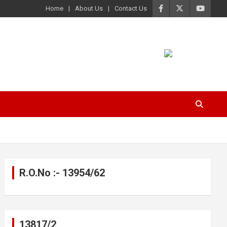
Home
About Us
Contact Us
R.O.No :- 13954/62
13817/2