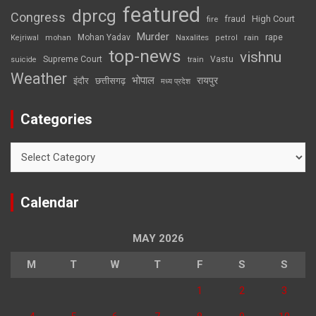
featured
dprcg
Congress
High Court
fire
fraud
Murder
rape
Mohan Yadav
Naxalites
rain
Kejriwal
mohan
petrol
top-news
vishnu
Supreme Court
Vastu
suicide
train
Weather
भोपाल
रायपुर
इंदौर
छत्तीसगढ़
मध्य प्रदेश
Categories
Categories
Calendar
MAY 2026
M
T
W
T
F
S
S
1
2
3