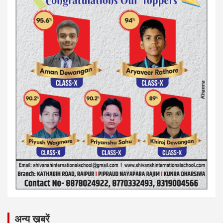
अन्य ख़बरें