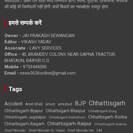
संवाददाता / खबर देने वाला स्वयं जिम्मेदार होगा, स्वामी, मुद्रक, प्रकाशक, संपादक
की कोई भी जिम्मेदारी नहीं होगी. सभी विवादों का न्यायक्षेत्र रायपुर होगा
हमसे सम्पर्क करें
Owner -
JAI PRAKASH DEWANGAN
Editor -
VIKASH YADAV
Associate -
LAVY SERVICES
Office -
40, BRAMDEV COLONY, NEAR SAPNA TRACTOR,
BHATAON, RAIPUR C.G.
Mobile -
9753444500
Email -
news3636online@gmail.com
Tags
Chhattisgarh
BJP
Accident
Amit Shah
arrested
arrest
Chhattisgarh-Bijapur
Chhattisgarh-Bilaspur
Chhattisgarh-Durg
Chhattisgarh-Korba
Chhattisgarh-Jagdalpur
Chhattisgarh-Kabirdham
Chhattisgarh-Raipur
Chhattisgarh-Raigarh
Chhattisgarh-Sukma
CM
Chief Minister
Chief Minister Dr. Yadav
Chief Minister Sai