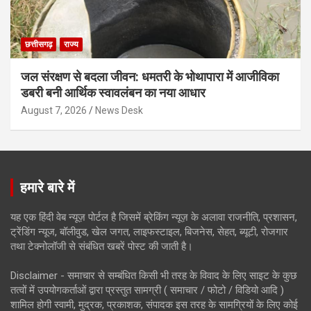
छत्तीसगढ़
राज्य
जल संरक्षण से बदला जीवन: धमतरी के भोथापारा में आजीविका
डबरी बनी आर्थिक स्वावलंबन का नया आधार
August 7, 2026
News Desk
हमारे बारे में
यह एक हिंदी वेब न्यूज़ पोर्टल है जिसमें ब्रेकिंग न्यूज़ के अलावा राजनीति, प्रशासन,
ट्रेंडिंग न्यूज, बॉलीवुड, खेल जगत, लाइफस्टाइल, बिजनेस, सेहत, ब्यूटी, रोजगार
तथा टेक्नोलॉजी से संबंधित खबरें पोस्ट की जाती है।
Disclaimer - समाचार से सम्बंधित किसी भी तरह के विवाद के लिए साइट के कुछ
तत्वों में उपयोगकर्ताओं द्वारा प्रस्तुत सामग्री ( समाचार / फोटो / विडियो आदि )
शामिल होगी स्वामी, मुद्रक, प्रकाशक, संपादक इस तरह के सामग्रियों के लिए कोई