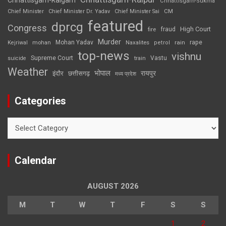
Chhattisgarh-Raigarh
Chhattisgarh-Sukma
CM
Chief Minister
Chief Minister Dr. Yadav
Chief Minister Sai
featured
dprcg
Congress
High Court
fire
fraud
Murder
rape
Mohan Yadav
Naxalites
rain
Kejriwal
mohan
petrol
top-news
vishnu
Supreme Court
Vastu
suicide
train
Weather
भोपाल
रायपुर
इंदौर
छत्तीसगढ़
मध्य प्रदेश
Categories
Categories
Calendar
AUGUST 2026
M
T
W
T
F
S
S
1
2