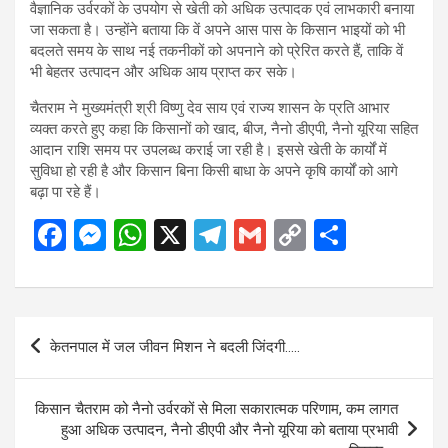
वैज्ञानिक उर्वरकों के उपयोग से खेती को अधिक उत्पादक एवं लाभकारी बनाया
जा सकता है। उन्होंने बताया कि वें अपने आस पास के किसान भाइयों को भी
बदलते समय के साथ नई तकनीकों को अपनाने को प्रेरित करते हैं, ताकि वें
भी बेहतर उत्पादन और अधिक आय प्राप्त कर सके।
चैतराम ने मुख्यमंत्री श्री विष्णु देव साय एवं राज्य शासन के प्रति आभार
व्यक्त करते हुए कहा कि किसानों को खाद, बीज, नैनो डीएपी, नैनो यूरिया सहित
आदान राशि समय पर उपलब्ध कराई जा रही है। इससे खेती के कार्यों में
सुविधा हो रही है और किसान बिना किसी बाधा के अपने कृषि कार्यों को आगे
बढ़ा पा रहे हैं।
F
M
W
X
T
G
C
S
a
es
h
el
m
o
h
ce
se
at
e
ail
py
ar
b
n
s
gr
Li
e
Post
केतनपाल में जल जीवन मिशन ने बदली जिंदगी…..
o
g
A
a
n
navigation
o
er
p
m
k
किसान चैतराम को नैनो उर्वरकों से मिला सकारात्मक परिणाम, कम लागत
k
p
हुआ अधिक उत्पादन, नैनो डीएपी और नैनो यूरिया को बताया प्रभावी