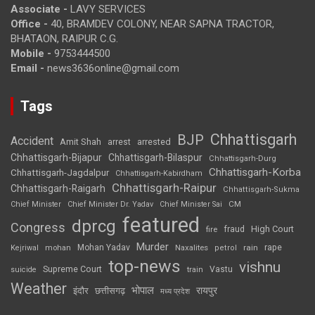
Associate -
LAVY SERVICES
Office -
40, BRAMDEV COLONY, NEAR SAPNA TRACTOR,
BHATAON, RAIPUR C.G.
Mobile -
9753444500
Email -
news3636online@gmail.com
Tags
Chhattisgarh
BJP
Accident
Amit Shah
arrested
arrest
Chhattisgarh-Bijapur
Chhattisgarh-Bilaspur
Chhattisgarh-Durg
Chhattisgarh-Korba
Chhattisgarh-Jagdalpur
Chhattisgarh-Kabirdham
Chhattisgarh-Raipur
Chhattisgarh-Raigarh
Chhattisgarh-Sukma
CM
Chief Minister
Chief Minister Dr. Yadav
Chief Minister Sai
featured
dprcg
Congress
High Court
fire
fraud
Murder
rape
Mohan Yadav
Naxalites
rain
Kejriwal
mohan
petrol
top-news
vishnu
Supreme Court
Vastu
suicide
train
Weather
भोपाल
रायपुर
इंदौर
छत्तीसगढ़
मध्य प्रदेश