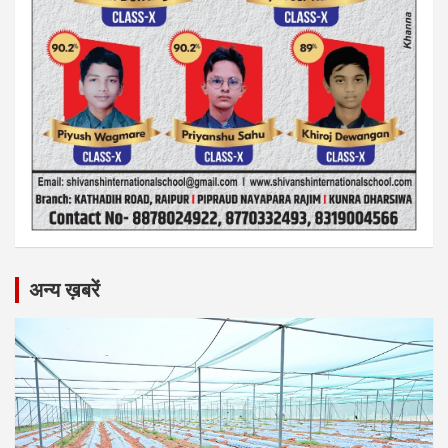
अन्य ख़बरें