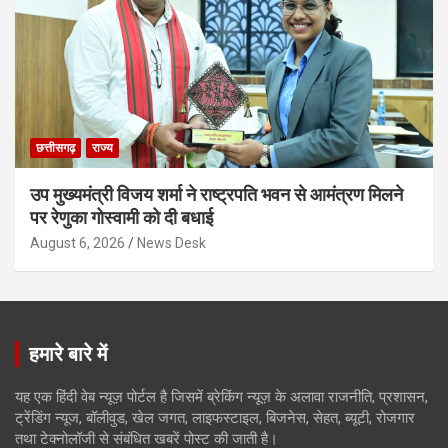
छत्तीसगढ़
राज्य
उप मुख्यमंत्री विजय शर्मा ने राष्ट्रपति भवन से आमंत्रण मिलने
पर रेणुका गोस्वामी को दी बधाई
August 6, 2026
News Desk
हमारे बारे में
यह एक हिंदी वेब न्यूज़ पोर्टल है जिसमें ब्रेकिंग न्यूज़ के अलावा राजनीति, प्रशासन,
ट्रेंडिंग न्यूज, बॉलीवुड, खेल जगत, लाइफस्टाइल, बिजनेस, सेहत, ब्यूटी, रोजगार
तथा टेक्नोलॉजी से संबंधित खबरें पोस्ट की जाती है।