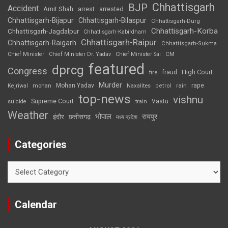
Chhattisgarh
BJP
Accident
Amit Shah
arrested
arrest
Chhattisgarh-Bijapur
Chhattisgarh-Bilaspur
Chhattisgarh-Durg
Chhattisgarh-Korba
Chhattisgarh-Jagdalpur
Chhattisgarh-Kabirdham
Chhattisgarh-Raipur
Chhattisgarh-Raigarh
Chhattisgarh-Sukma
CM
Chief Minister
Chief Minister Dr. Yadav
Chief Minister Sai
featured
dprcg
Congress
High Court
fire
fraud
Murder
rape
Mohan Yadav
Naxalites
rain
Kejriwal
mohan
petrol
top-news
vishnu
Supreme Court
Vastu
suicide
train
Weather
भोपाल
रायपुर
इंदौर
छत्तीसगढ़
मध्य प्रदेश
Categories
Categories
Calendar