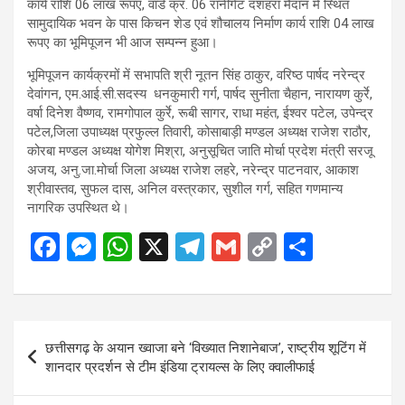
कार्य राशि 06 लाख रूपए, वार्ड क्र. 06 रानीगेट दशहरा मैदान में स्थित
सामुदायिक भवन के पास किचन शेड एवं शौचालय निर्माण कार्य राशि 04 लाख
रूपए का भूमिपूजन भी आज सम्पन्न हुआ।
भूमिपूजन कार्यक्रमों में सभापति श्री नूतन सिंह ठाकुर, वरिष्ठ पार्षद नरेन्द्र
देवांगन, एम.आई.सी.सदस्य धनकुमारी गर्ग, पार्षद सुनीता चैहान, नारायण कुर्रे,
वर्षा दिनेश वैष्णव, रामगोपाल कुर्रे, रूबी सागर, राधा महंत, ईश्वर पटेल, उपेन्द्र
पटेल,जिला उपाध्यक्ष प्रफुल्ल तिवारी, कोसाबाड़ी मण्डल अध्यक्ष राजेश राठौर,
कोरबा मण्डल अध्यक्ष योगेश मिश्रा, अनुसूचित जाति मोर्चा प्रदेश मंत्री सरजू
अजय, अनु.जा.मोर्चा जिला अध्यक्ष राजेश लहरे, नरेन्द्र पाटनवार, आकाश
श्रीवास्तव, सुफल दास, अनिल वस्त्रकार, सुशील गर्ग, सहित गणमान्य
नागरिक उपस्थित थे।
F
M
W
X
T
G
C
S
a
es
h
el
m
o
h
ce
se
at
e
ail
py
ar
b
n
s
gr
Li
e
Post
छत्तीसगढ़ के अयान ख्वाजा बने ‘विख्यात निशानेबाज’, राष्ट्रीय शूटिंग में
o
g
A
a
n
navigation
शानदार प्रदर्शन से टीम इंडिया ट्रायल्स के लिए क्वालीफाई
o
er
p
m
k