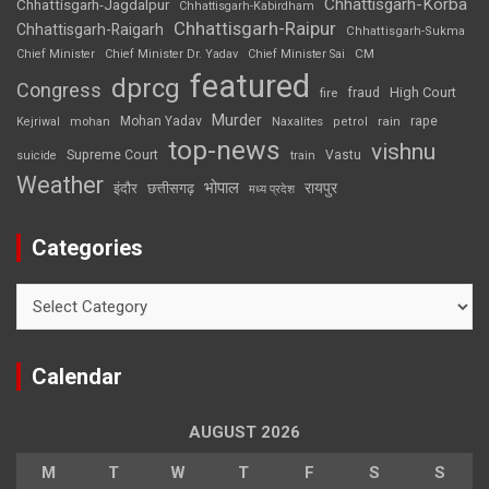
Chhattisgarh-Korba
Chhattisgarh-Jagdalpur
Chhattisgarh-Kabirdham
Chhattisgarh-Raipur
Chhattisgarh-Raigarh
Chhattisgarh-Sukma
CM
Chief Minister
Chief Minister Dr. Yadav
Chief Minister Sai
featured
dprcg
Congress
High Court
fire
fraud
Murder
rape
Mohan Yadav
Naxalites
rain
Kejriwal
mohan
petrol
top-news
vishnu
Supreme Court
Vastu
suicide
train
Weather
भोपाल
रायपुर
इंदौर
छत्तीसगढ़
मध्य प्रदेश
Categories
Categories
Calendar
AUGUST 2026
M
T
W
T
F
S
S