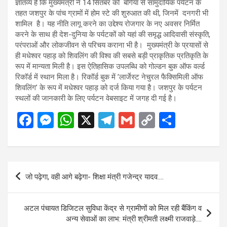
ज्ञातव्य है कि मुख्यमंत्री ने 14 सितंबर को बगिया से सामुदायिक पर्यटन के
तहत जशपुर के पांच ग्रामों में होम स्टे की शुरुआत की थी, जिनमें दनगरी भी
शामिल है। यह नीति लागू करने का उद्देश्य रोजगार के नए अवसर निर्मित
करने के साथ ही देश-दुनिया के पर्यटकों को यहां की समृद्ध आदिवासी संस्कृति,
परंपराओं और लोकजीवन से परिचय कराना भी है। मुख्यमंत्री के प्रयासों से
ही मधेश्वर पहाड़ को शिवलिंग की विश्व की सबसे बड़ी प्राकृतिक प्रतिकृति के
रूप में मान्यता मिली है। इस ऐतिहासिक उपलब्धि को गोल्डन बुक ऑफ वर्ल्ड
रिकॉर्ड में स्थान मिला है। रिकॉर्ड बुक में ’लार्जेस्ट नेचुरल फैक्सिमिली ऑफ
शिवलिंग’ के रूप में मधेश्वर पहाड़ को दर्ज किया गया है। जशपुर के पर्यटन
स्थलों की जानकारी के लिए पर्यटन वेबसाइट
में जगह दी गई है।
F
M
W
X
T
G
C
S
a
es
h
el
m
o
h
ce
se
at
e
ail
py
ar
b
n
s
gr
Li
e
Post
जो पढ़ेगा, वही आगे बढ़ेगा- शिक्षा मंत्री गजेन्द्र यादव….
o
g
A
a
n
navigation
o
er
p
m
k
अटल पंचायत डिजिटल सुविधा केंद्र से ग्रामीणों को मिल रही बैंकिंग व
k
p
अन्य सेवाओं का लाभ: मंत्री श्रीमती लक्ष्मी राजवाड़े….