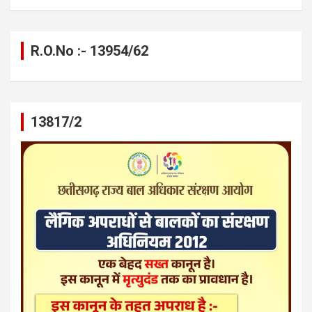
R.O.No :- 13954/62
13817/2