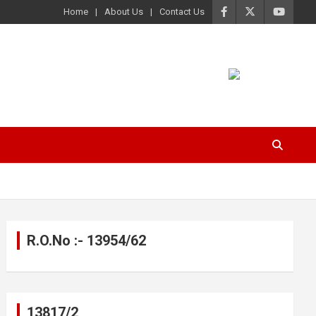
Home
About Us
Contact Us
R.O.No :- 13954/62
13817/2