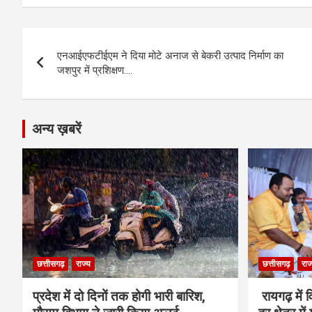
ce
se
at
e
ail
py
ar
b
n
s
gr
Li
e
Post
o
g
A
a
n
एनआईएफटीईएम ने दिया मोटे अनाज से बेकरी उत्पाद निर्माण का
navigation
o
er
p
m
k
जशपुर में प्रशिक्षण….
k
p
अन्य ख़बरें
छत्तीसगढ़
राज्य
छत्तीसगढ़
राज
प्रदेश में दो दिनों तक होगी भारी बारिश,
रायगढ़ में 