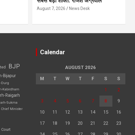
सबसे बड़ी शक्ति: राजेश अग्रवाल
August 7, 2026
News Desk
Calendar
BJP
sted
AUGUST 2026
h-Bijapur
M
T
W
T
F
S
S
h-Durg
1
2
rh-Kabirdham
rh-Raigarh
3
4
5
6
7
8
9
garh-Sukma
Chief Minister
10
11
12
13
14
15
16
17
18
19
20
21
22
23
 Court
24
25
26
27
28
29
30