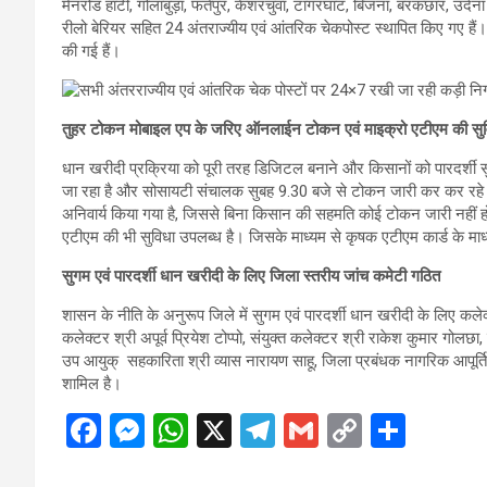
मेनरोड हाटी, गोलाबुड़ा, फतेपुर, केशरचुंवा, टांगरघाट, बिजना, बरकछार, उर्दना 
रीलो बेरियर सहित 24 अंतराज्यीय एवं आंतरिक चेकपोस्ट स्थापित किए गए हैं। इ
की गई हैं।
तुहर टोकन मोबाइल एप के जरिए ऑनलाईन टोकन एवं माइक्रो एटीएम की सुव
धान खरीदी प्रक्रिया को पूरी तरह डिजिटल बनाने और किसानों को पारदर्शी 
जा रहा है और सोसायटी संचालक सुबह 9.30 बजे से टोकन जारी कर कर रहे
अनिवार्य किया गया है, जिससे बिना किसान की सहमति कोई टोकन जारी नहीं हो
एटीएम की भी सुविधा उपलब्ध है। जिसके माध्यम से कृषक एटीएम कार्ड के 
सुगम एवं पारदर्शी धान खरीदी के लिए जिला स्तरीय जांच कमेटी गठित
शासन के नीति के अनुरूप जिले में सुगम एवं पारदर्शी धान खरीदी के लिए कलेक
कलेक्टर श्री अपूर्व प्रियेश टोप्पो, संयुक्त कलेक्टर श्री राकेश कुमार गोल
उप आयुक् सहकारिता श्री व्यास नारायण साहू, जिला प्रबंधक नागरिक आपूर्ति 
शामिल है।
F
M
W
X
T
G
C
S
a
es
h
el
m
o
h