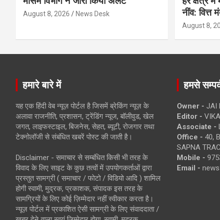
मौसम विभाग ने जारी किया अलर्ट
हर क्षेत्र म
नींव: वित्त 
August 8, 2026
News Desk
August 8, 2
हमारे बारे में
हमसे सम्पर्
यह एक हिंदी वेब न्यूज़ पोर्टल है जिसमें ब्रेकिंग न्यूज़ के
Owner -
JAI
अलावा राजनीति, प्रशासन, ट्रेंडिंग न्यूज, बॉलीवुड, खेल
Editor -
VIKA
जगत, लाइफस्टाइल, बिजनेस, सेहत, ब्यूटी, रोजगार तथा
Associate -
टेक्नोलॉजी से संबंधित खबरें पोस्ट की जाती है।
Office -
40, 
SAPNA TRACT
Disclaimer - समाचार से सम्बंधित किसी भी तरह के
Mobile -
975
विवाद के लिए साइट के कुछ तत्वों में उपयोगकर्ताओं द्वारा
Email -
news
प्रस्तुत सामग्री ( समाचार / फोटो / विडियो आदि ) शामिल
होगी स्वामी, मुद्रक, प्रकाशक, संपादक इस तरह के
सामग्रियों के लिए कोई ज़िम्मेदार नहीं स्वीकार करता है।
न्यूज़ पोर्टल में प्रकाशित ऐसी सामग्री के लिए संवाददाता /
खबर देने वाला स्वयं जिम्मेदार होगा, स्वामी, मुद्रक,