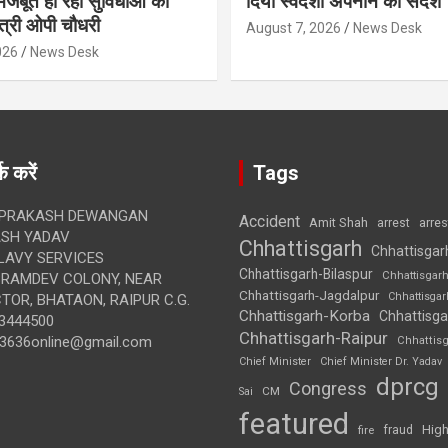
ें मजबूत हो रही सुविधाओं की
दिया स्वदेशी अपनाने का संदेश
मंत्री ओपी चौधरी
August 7, 2026
News Desk
026
News Desk
क करें
Tags
 PRAKASH DEWANGAN
Accident
Amit Shah
arre
arrest
SH YADAV
Chhattisgarh
Chhattisgar
LAVY SERVICES
Chhattisgarh-Bilaspur
Chhattisgar
BRAMDEV COLONY, NEAR
Chhattisgarh-Jagdalpur
Chhattisga
OR, BHATAON, RAIPUR C.G.
Chhattisgarh-Korba
Chhattisga
3444500
Chhattisgarh-Raipur
3636online@gmail.com
Chhattis
Chief Minister
Chief Minister Dr. Yadav
dprcg
Congress
CM
Sai
featured
High
fire
fraud