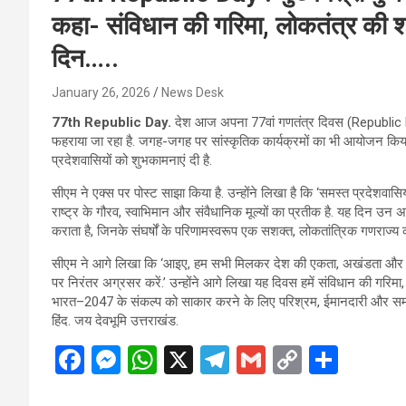
कहा- संविधान की गरिमा, लोकतंत्र की श
दिन…..
January 26, 2026
News Desk
77th Republic Day.
देश आज अपना 77वां गणतंत्र दिवस (Republic Day
फहराया जा रहा है. जगह-जगह पर सांस्कृतिक कार्यक्रमों का भी आयोजन किया जा
प्रदेशवासियों को शुभकामनाएं दी है.
सीएम ने एक्स पर पोस्ट साझा किया है. उन्होंने लिखा है कि ‘समस्त प्रदेशवासि
राष्ट्र के गौरव, स्वाभिमान और संवैधानिक मूल्यों का प्रतीक है. यह दिन उन
कराता है, जिनके संघर्षों के परिणामस्वरूप एक सशक्त, लोकतांत्रिक गणराज्य 
सीएम ने आगे लिखा कि ‘आइए, हम सभी मिलकर देश की एकता, अखंडता और आत्मन
पर निरंतर अग्रसर करें.’ उन्होंने आगे लिखा यह दिवस हमें संविधान की गरिम
भारत–2047 के संकल्प को साकार करने के लिए परिश्रम, ईमानदारी और समर्प
हिंद. जय देवभूमि उत्तराखंड.
F
M
W
X
T
G
C
S
a
es
h
el
m
o
h