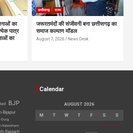
छत्तीसगढ़
राज्य
नाओं का
जरूरतमंदों की संजीवनी बना छत्तीसगढ़ का
्येक पात्र
समाज कल्याण मॉडल
नाओं का
August 7, 2026
News Desk
Calendar
BJP
sted
AUGUST 2026
h-Bijapur
M
T
W
T
F
S
S
h-Durg
1
2
rh-Kabirdham
rh-Raigarh