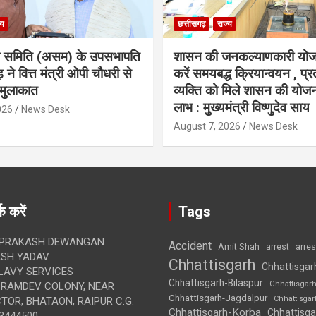
्य
छत्तीसगढ़
राज्य
ा समिति (असम) के उपसभापति
शासन की जनकल्याणकारी योज
 ने वित्त मंत्री ओपी चौधरी से
करें समयबद्ध क्रियान्वयन , प्रत
मुलाकात
व्यक्ति को मिले शासन की योज
लाभ : मुख्यमंत्री विष्णुदेव साय
026
News Desk
August 7, 2026
News Desk
क करें
Tags
 PRAKASH DEWANGAN
Accident
Amit Shah
arre
arrest
SH YADAV
Chhattisgarh
Chhattisgar
LAVY SERVICES
Chhattisgarh-Bilaspur
Chhattisgar
BRAMDEV COLONY, NEAR
Chhattisgarh-Jagdalpur
Chhattisga
OR, BHATAON, RAIPUR C.G.
Chhattisgarh-Korba
Chhattisga