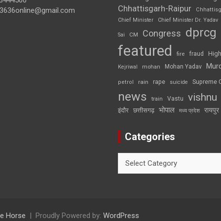
3444500
Chhattisgarh-Raipur
3636online@gmail.com
Chhattis
Chief Minister
Chief Minister Dr. Yadav
dprcg
Congress
CM
Sai
featured
High
fire
fraud
Mur
Mohan Yadav
Kejriwal
mohan
rape
Supreme 
rain
petrol
suicide
news
vishnu
Vastu
train
भोपाल
रायपुर
इंदौर
छत्तीसगढ़
मध्य प्रदेश
Categories
Categories
e Horse
Proudly Powered by:
WordPress