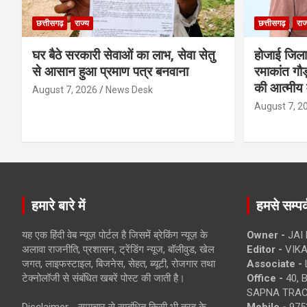
छत्तीसगढ़
राज्य
छत्तीसगढ़
राज
घर बैठे सरकारी सेवाओं का लाभ, सेवा सेतु
होजाई जिल
से आसान हुआ प्रमाण पत्र बनवाना
रमाकांत गौड़
की आत्मीय 
August 7, 2026
News Desk
August 7, 2
हमारे बारे में
हमसे सम्पर्
यह एक हिंदी वेब न्यूज़ पोर्टल है जिसमें ब्रेकिंग न्यूज़ के
Owner -
JAI
अलावा राजनीति, प्रशासन, ट्रेंडिंग न्यूज, बॉलीवुड, खेल
Editor -
VIKA
जगत, लाइफस्टाइल, बिजनेस, सेहत, ब्यूटी, रोजगार तथा
Associate -
टेक्नोलॉजी से संबंधित खबरें पोस्ट की जाती है।
Office -
40, 
SAPNA TRACT