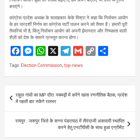
बनाएंगे।
कांग्रेस प्रदेश अध्यक्ष के सलाहकार केके मिश्रा ने कहा कि निर्वाचन आयोग
के हर पारदर्शी निर्णय का कांग्रेस पार्टी पालन करने को तैयार है। हमारी पूरी
तैयारियां भी है, किंतु निर्वाचन आयोग को अपनी ईमानदार और निष्पक्षता वाली
शैली को देश के सामने प्रस्तुत करना होगा।
F
M
W
X
T
G
C
S
a
es
h
el
m
o
h
Tags:
Election Commission
,
top-news
ce
se
at
e
ail
py
ar
b
n
s
gr
Li
e
o
g
A
a
n
Post
राहुल गांधी का MP दौरा: पचमढ़ी में करेंगे खास रणनीतिक बैठक, प्रदेश
o
er
p
m
k
navigation
में पहली बार रुकेंगे रातभर
k
p
रायपुर : जशपुर जिले के सन्ना पंडरापाठ में तीरंदाजी अकादमी स्थापित
करने हेतु एनटीपीसी के साथ हुआ एग्रीमेंट