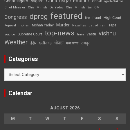
Chhattisgarh-Raipur
Chhattisgarh-Raigarh
Chhattisgarh-Sukma
CM
Chief Minister
Chief Minister Dr. Yadav
Chief Minister Sai
featured
dprcg
Congress
High Court
fire
fraud
Murder
rape
Mohan Yadav
Naxalites
rain
Kejriwal
mohan
petrol
top-news
vishnu
Supreme Court
Vastu
suicide
train
Weather
भोपाल
रायपुर
इंदौर
छत्तीसगढ़
मध्य प्रदेश
Categories
Categories
Calendar
AUGUST 2026
M
T
W
T
F
S
S
1
2