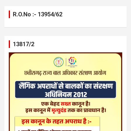
R.O.No :- 13954/62
13817/2