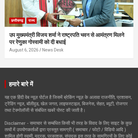
छत्तीसगढ़
राज्य
उप मुख्यमंत्री विजय शर्मा ने राष्ट्रपति भवन से आमंत्रण मिलने
पर रेणुका गोस्वामी को दी बधाई
August 6, 2026
News Desk
हमारे बारे में
यह एक हिंदी वेब न्यूज़ पोर्टल है जिसमें ब्रेकिंग न्यूज़ के अलावा राजनीति, प्रशासन,
ट्रेंडिंग न्यूज, बॉलीवुड, खेल जगत, लाइफस्टाइल, बिजनेस, सेहत, ब्यूटी, रोजगार
तथा टेक्नोलॉजी से संबंधित खबरें पोस्ट की जाती है।
Disclaimer - समाचार से सम्बंधित किसी भी तरह के विवाद के लिए साइट के कुछ
तत्वों में उपयोगकर्ताओं द्वारा प्रस्तुत सामग्री ( समाचार / फोटो / विडियो आदि )
शामिल होगी स्वामी, मुद्रक, प्रकाशक, संपादक इस तरह के सामग्रियों के लिए कोई