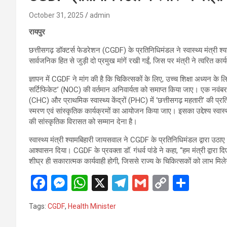
October 31, 2025
admin
रायपुर
छत्तीसगढ़ डॉक्टर्स फेडरेशन (CGDF) के प्रतिनिधिमंडल ने स्वास्थ्य मंत्री श्य
सार्वजनिक हित से जुड़ी दो प्रमुख मांगें रखी गईं, जिस पर मंत्री ने त्वरित का
ज्ञापन में CGDF ने मांग की है कि चिकित्सकों के लिए, उच्च शिक्षा अध्यन के
सर्टिफिकेट’ (NOC) की वर्तमान अनिवार्यता को समाप्त किया जाए। एक नवंबर को
(CHC) और प्राथमिक स्वास्थ्य केंद्रों (PHC) में ‘छत्तीसगढ़ महतारी’ की प्रत
स्मरण एवं सांस्कृतिक कार्यक्रमों का आयोजन किया जाए। इसका उद्देश्य स्वास्
की सांस्कृतिक विरासत को सम्मान देना है।
स्वास्थ्य मंत्री श्यामबिहारी जायसवाल ने CGDF के प्रतिनिधिमंडल द्वारा उठाए ग
आश्वासन दिया। CGDF के प्रवक्ता डॉ. गंधर्व पांडे ने कहा, “हम मंत्री द्वारा दिए
शीघ्र ही सकारात्मक कार्यवाही होगी, जिससे राज्य के चिकित्सकों को लाभ मिल
F
M
W
X
T
G
C
S
a
es
h
el
m
o
h
Tags:
CGDF
,
Health Minister
ce
se
at
e
ail
py
ar