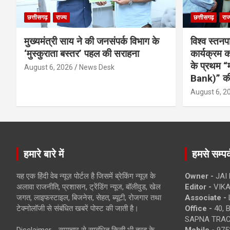
छत्तीसगढ़
राज्य
छत्तीसगढ़
राज
मुख्यमंत्री साय ने की जनसंपर्क विभाग के
विश्व स्तनप
‘मुस्कुराता बस्तर’ पहल की सराहना
कार्यक्रम
के प्रथम “
August 6, 2026
News Desk
Bank)” की
August 6, 2
हमारे बारे में
हमसे सम्पर्
यह एक हिंदी वेब न्यूज़ पोर्टल है जिसमें ब्रेकिंग न्यूज़ के
Owner -
JAI
अलावा राजनीति, प्रशासन, ट्रेंडिंग न्यूज, बॉलीवुड, खेल
Editor -
VIKA
जगत, लाइफस्टाइल, बिजनेस, सेहत, ब्यूटी, रोजगार तथा
Associate -
टेक्नोलॉजी से संबंधित खबरें पोस्ट की जाती है।
Office -
40, 
SAPNA TRACT