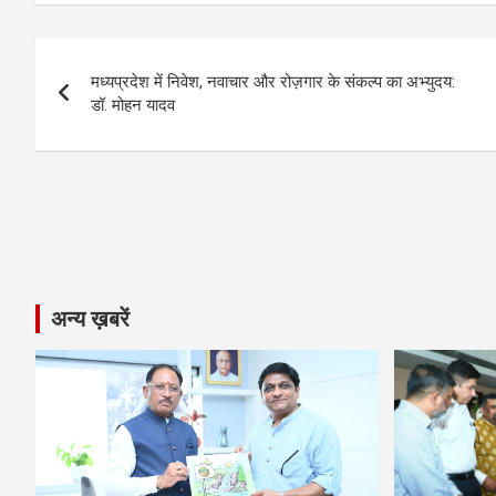
b
n
s
gr
Li
e
o
g
A
a
n
Post
o
er
p
m
k
मध्यप्रदेश में निवेश, नवाचार और रोज़गार के संकल्प का अभ्युदय:
navigation
डॉ. मोहन यादव
k
p
अन्य ख़बरें