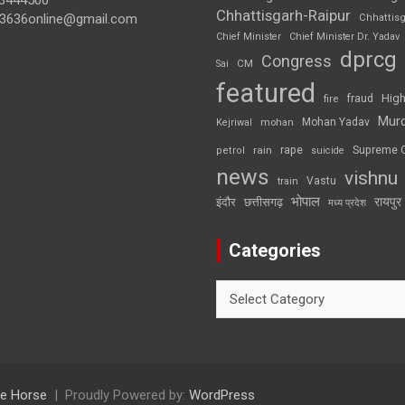
3444500
Chhattisgarh-Raipur
3636online@gmail.com
Chhattis
Chief Minister
Chief Minister Dr. Yadav
dprcg
Congress
CM
Sai
featured
High
fire
fraud
Mur
Mohan Yadav
Kejriwal
mohan
rape
Supreme 
rain
petrol
suicide
news
vishnu
Vastu
train
भोपाल
रायपुर
इंदौर
छत्तीसगढ़
मध्य प्रदेश
Categories
Categories
e Horse
Proudly Powered by:
WordPress