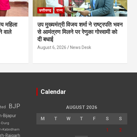
छत्तीसगढ़
राज्य
ीय महिला
उप मुख्यमंत्री विजय शर्मा ने राष्ट्रपति भवन
े वाले
से आमंत्रण मिलने पर रेणुका गोस्वामी को
दी बधाई
August 6, 2026
News Desk
Calendar
BJP
sted
AUGUST 2026
h-Bijapur
M
T
W
T
F
S
S
h-Durg
1
2
rh-Kabirdham
rh-Raigarh