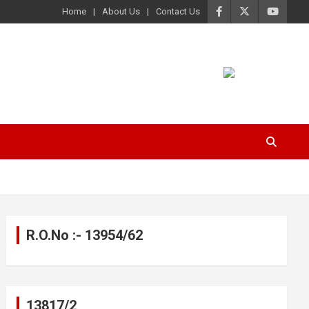
Home
About Us
Contact Us
R.O.No :- 13954/62
13817/2