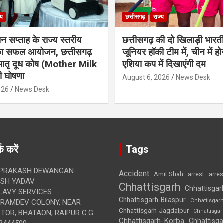
्य
छत्तीसगढ़
राज्य
ान सप्ताह के राज्य स्तरीय
छत्तीसगढ़ की दो खिलाड़ी भारत
 का सफल आयोजन, छत्तीसगढ़
जूनियर हॉकी टीम में, चीन में होन
मातृ दूध कोष (Mother Milk
एशिया कप में दिखाएंगी दम
 घोषणा
August 6, 2026
News Desk
026
News Desk
क करें
Tags
 PRAKASH DEWANGAN
Accident
Amit Shah
arre
arrest
SH YADAV
Chhattisgarh
Chhattisgar
LAVY SERVICES
Chhattisgarh-Bilaspur
Chhattisgar
BRAMDEV COLONY, NEAR
Chhattisgarh-Jagdalpur
Chhattisga
OR, BHATAON, RAIPUR C.G.
Chhattisgarh-Korba
Chhattisga