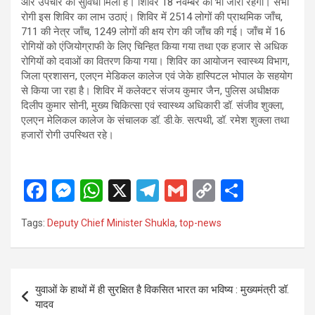
और उपचार की सुविधा मिली है। शिविर 18 नवम्बर को भी जारी रहेगा। सभी
रोगी इस शिविर का लाभ उठाएं। शिविर में 2514 लोगों की प्राथमिक जाँच,
711 की नेत्र जाँच, 1249 लोगों की क्षय रोग की जाँच की गई। जाँच में 16
रोगियों को एंजियोग्राफी के लिए चिन्हित किया गया तथा एक हजार से अधिक
रोगियों को दवाओं का वितरण किया गया। शिविर का आयोजन स्वास्थ्य विभाग,
जिला प्रशासन, एलएन मेडिकल कालेज एवं जेके हास्पिटल भोपाल के सहयोग
से किया जा रहा है। शिविर में कलेक्टर संजय कुमार जैन, पुलिस अधीक्षक
दिलीप कुमार सोनी, मुख्य चिकित्सा एवं स्वास्थ्य अधिकारी डॉ. संजीव शुक्ला,
एलएन मेलिकल कालेज के संचालक डॉ. डी.के. सत्पथी, डॉ. रमेश शुक्ला तथा
हजारों रोगी उपस्थित रहे।
F
M
W
X
T
G
C
S
a
es
h
el
m
o
h
Tags:
Deputy Chief Minister Shukla
,
top-news
ce
se
at
e
ail
py
ar
b
n
s
gr
Li
e
o
g
A
a
n
Post
युवाओं के हाथों में ही सुरक्षित है विकसित भारत का भविष्य : मुख्यमंत्री डॉ.
o
er
p
m
k
navigation
यादव