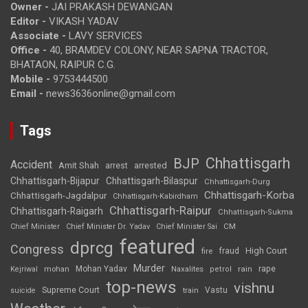
Owner -
JAI PRAKASH DEWANGAN
Editor -
VIKASH YADAV
Associate -
LAVY SERVICES
Office -
40, BRAMDEV COLONY, NEAR SAPNA TRACTOR,
BHATAON, RAIPUR C.G.
Mobile -
9753444500
Email -
news3636online@gmail.com
Tags
Chhattisgarh
BJP
Accident
Amit Shah
arrested
arrest
Chhattisgarh-Bijapur
Chhattisgarh-Bilaspur
Chhattisgarh-Durg
Chhattisgarh-Korba
Chhattisgarh-Jagdalpur
Chhattisgarh-Kabirdham
Chhattisgarh-Raipur
Chhattisgarh-Raigarh
Chhattisgarh-Sukma
CM
Chief Minister
Chief Minister Dr. Yadav
Chief Minister Sai
featured
dprcg
Congress
High Court
fire
fraud
Murder
rape
Mohan Yadav
Naxalites
rain
Kejriwal
mohan
petrol
top-news
vishnu
Supreme Court
Vastu
suicide
train