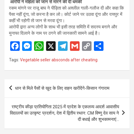
आरोपी ने महिला को जान से मारने की दी धमकी
रकम मांगने पर राजू बाघ ने पीड़िता को अश्लील गाली-गलौज दी और कहा कि
पैसा नहीं दूंगा, जो करना है कर लो। कोर्ट जाने पर उठवा दूंगा और रायपुर में
कहीं भी रहोगी तो जान से मरवा दूंगा।
आरोपी द्वारा अन्य लोगों के साथ भी इसी तरह समिति में सदस्य बनाने और
मुनाफा दिलाने के नाम पर ठगने की जानकारी सामने आई है।
F
M
W
X
T
G
C
S
a
es
h
el
m
o
h
Tags:
Vegetable seller absconds after cheating
ce
se
at
e
ail
py
ar
b
n
s
gr
Li
e
o
g
A
a
n
Post
धान से मिले पैसों से खुद के लिए वाहन खरीदेंगे-किसान गंगाराम
o
er
p
m
k
navigation
k
p
राष्ट्रीय कीड़ा प्रतियोगिता 2025 में प्रदेश के एकलव्य आदर्श आवासीय
विद्यालयों का उत्कृष्ट प्रदर्शन, देश में द्वितीय स्थान: CM विष्णु देव साय ने
दी बधाई और शुभकामनाएं…