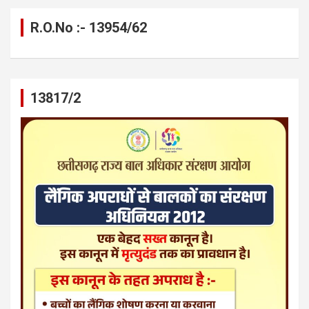
R.O.No :- 13954/62
13817/2