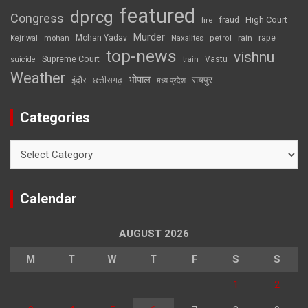
featured
dprcg
Congress
High Court
fire
fraud
Murder
rape
Mohan Yadav
Naxalites
rain
Kejriwal
mohan
petrol
top-news
vishnu
Supreme Court
Vastu
suicide
train
Weather
भोपाल
रायपुर
इंदौर
छत्तीसगढ़
मध्य प्रदेश
Categories
Categories
Calendar
AUGUST 2026
M
T
W
T
F
S
S
1
2