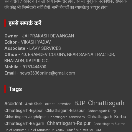
संवाददाता / खबर देने वाला स्वयं जिम्मेदार होगा, स्वामी, मुद्रक, प्रकाशक, संपादक
की कोई भी जिम्मेदारी नहीं होगी. सभी विवादों का न्यायक्षेत्र रायपुर होगा
हमसे सम्पर्क करें
Owner -
JAI PRAKASH DEWANGAN
Editor -
VIKASH YADAV
Associate -
LAVY SERVICES
Office -
40, BRAMDEV COLONY, NEAR SAPNA TRACTOR,
BHATAON, RAIPUR C.G.
Mobile -
9753444500
Email -
news3636online@gmail.com
Tags
Chhattisgarh
BJP
Accident
Amit Shah
arrested
arrest
Chhattisgarh-Bijapur
Chhattisgarh-Bilaspur
Chhattisgarh-Durg
Chhattisgarh-Korba
Chhattisgarh-Jagdalpur
Chhattisgarh-Kabirdham
Chhattisgarh-Raipur
Chhattisgarh-Raigarh
Chhattisgarh-Sukma
CM
Chief Minister
Chief Minister Dr. Yadav
Chief Minister Sai