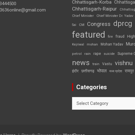
Chhattisgarh-Korba
Chhattisga
3444500
Chhattisgarh-Raipur
3636online@gmail.com
Chhattis
Chief Minister
Chief Minister Dr. Yadav
dprcg
Congress
CM
Sai
featured
High
fire
fraud
Mur
Mohan Yadav
Kejriwal
mohan
rape
Supreme 
rain
petrol
suicide
news
vishnu
Vastu
train
भोपाल
रायपुर
इंदौर
छत्तीसगढ़
मध्य प्रदेश
Categories
Categories