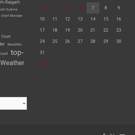
rh-Raigarh
3
4
5
6
7
8
9
garh-Sukma
Chief Minister
10
11
12
13
14
15
16
17
18
19
20
21
22
23
 Court
24
25
26
27
28
29
30
der
Naxalites
top-
31
Court
Weather
« Jul