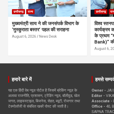
छत्तीसगढ़
राज्य
छत्तीसगढ़
राज
मुख्यमंत्री साय ने की जनसंपर्क विभाग के
विश्व स्तनप
‘मुस्कुराता बस्तर’ पहल की सराहना
कार्यक्रम
के प्रथम “
August 6, 2026
News Desk
Bank)” की
August 6, 2
हमारे बारे में
हमसे सम्पर्
यह एक हिंदी वेब न्यूज़ पोर्टल है जिसमें ब्रेकिंग न्यूज़ के
Owner -
JAI
अलावा राजनीति, प्रशासन, ट्रेंडिंग न्यूज, बॉलीवुड, खेल
Editor -
VIKA
जगत, लाइफस्टाइल, बिजनेस, सेहत, ब्यूटी, रोजगार तथा
Associate -
टेक्नोलॉजी से संबंधित खबरें पोस्ट की जाती है।
Office -
40, 
SAPNA TRACT