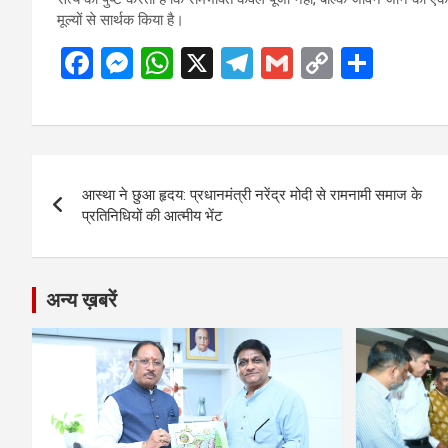
मूल्यों से सार्थक किया है।
F
M
W
X
T
G
C
S
a
es
h
el
m
o
h
ce
se
at
e
ail
py
ar
b
n
s
gr
Li
e
Post
o
g
A
a
n
आस्था ने छुआ हृदय: प्रधानमंत्री नरेंद्र मोदी से रामनामी समाज के
navigation
o
er
p
m
k
प्रतिनिधियों की आत्मीय भेंट
k
p
अन्य ख़बरें