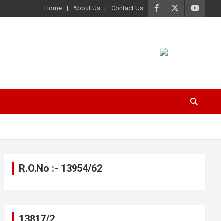
Home
About Us
Contact Us
R.O.No :- 13954/62
13817/2