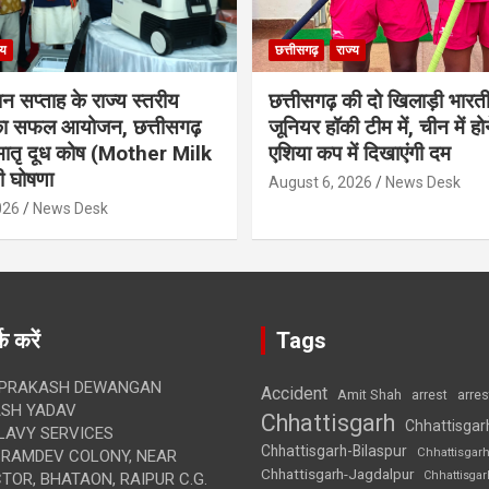
्य
छत्तीसगढ़
राज्य
ान सप्ताह के राज्य स्तरीय
छत्तीसगढ़ की दो खिलाड़ी भारत
 का सफल आयोजन, छत्तीसगढ़
जूनियर हॉकी टीम में, चीन में होन
मातृ दूध कोष (Mother Milk
एशिया कप में दिखाएंगी दम
 घोषणा
August 6, 2026
News Desk
026
News Desk
क करें
Tags
 PRAKASH DEWANGAN
Accident
Amit Shah
arre
arrest
SH YADAV
Chhattisgarh
Chhattisgar
LAVY SERVICES
Chhattisgarh-Bilaspur
Chhattisgar
BRAMDEV COLONY, NEAR
Chhattisgarh-Jagdalpur
Chhattisga
OR, BHATAON, RAIPUR C.G.