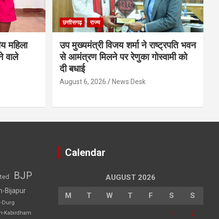
छत्तीसगढ़
राज्य
ीय महिला
उप मुख्यमंत्री विजय शर्मा ने राष्ट्रपति भवन
े वाले
से आमंत्रण मिलने पर रेणुका गोस्वामी को
दी बधाई
August 6, 2026
News Desk
Calendar
BJP
sted
AUGUST 2026
h-Bijapur
M
T
W
T
F
S
S
h-Durg
1
2
rh-Kabirdham