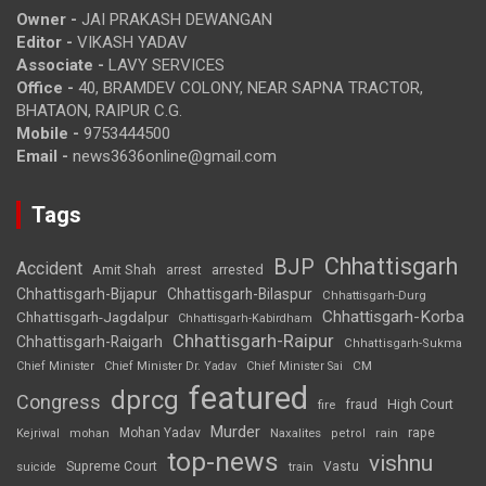
Owner -
JAI PRAKASH DEWANGAN
Editor -
VIKASH YADAV
Associate -
LAVY SERVICES
Office -
40, BRAMDEV COLONY, NEAR SAPNA TRACTOR,
BHATAON, RAIPUR C.G.
Mobile -
9753444500
Email -
news3636online@gmail.com
Tags
Chhattisgarh
BJP
Accident
Amit Shah
arrested
arrest
Chhattisgarh-Bijapur
Chhattisgarh-Bilaspur
Chhattisgarh-Durg
Chhattisgarh-Korba
Chhattisgarh-Jagdalpur
Chhattisgarh-Kabirdham
Chhattisgarh-Raipur
Chhattisgarh-Raigarh
Chhattisgarh-Sukma
CM
Chief Minister
Chief Minister Dr. Yadav
Chief Minister Sai
featured
dprcg
Congress
High Court
fire
fraud
Murder
rape
Mohan Yadav
Naxalites
rain
Kejriwal
mohan
petrol
top-news
vishnu
Supreme Court
Vastu
suicide
train