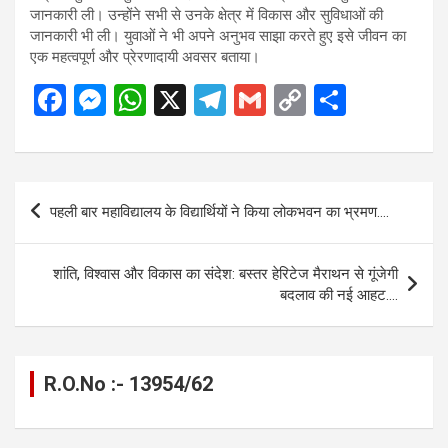
जानकारी ली। उन्होंने सभी से उनके क्षेत्र में विकास और सुविधाओं की
जानकारी भी ली। युवाओं ने भी अपने अनुभव साझा करते हुए इसे जीवन का
एक महत्वपूर्ण और प्रेरणादायी अवसर बताया।
F
M
W
X
T
G
C
S
a
es
h
el
m
o
h
ce
se
at
e
ail
py
ar
b
n
s
gr
Li
e
Post
पहली बार महाविद्यालय के विद्यार्थियों ने किया लोकभवन का भ्रमण….
o
g
A
a
n
navigation
o
er
p
m
k
शांति, विश्वास और विकास का संदेश: बस्तर हेरिटेज मैराथन से गूंजेगी
k
p
बदलाव की नई आहट….
R.O.No :- 13954/62