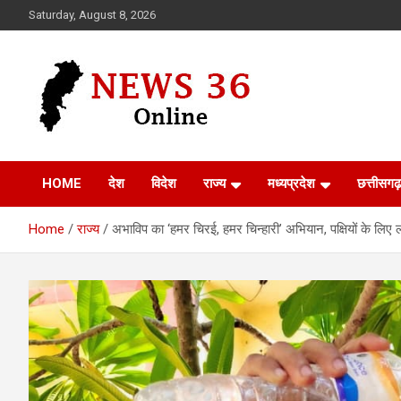
Skip
Saturday, August 8, 2026
to
content
Voice of 36garh
News 36
HOME
देश
विदेश
राज्य
मध्यप्रदेश
छत्तीसगढ़
Home
राज्य
अभाविप का ‘हमर चिरई, हमर चिन्हारी’ अभियान, पक्षियों के लिए