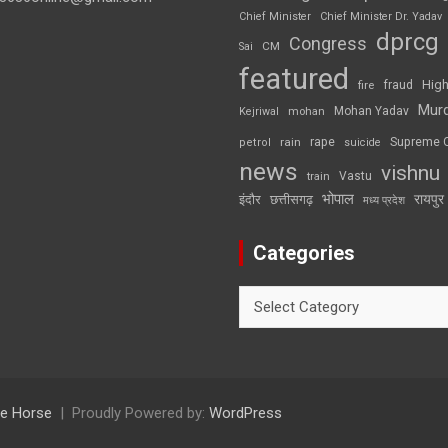
Chief Minister
Chief Minister Dr. Yadav
dprcg
Congress
CM
Sai
featured
High
fire
fraud
Mur
Mohan Yadav
Kejriwal
mohan
rape
Supreme 
rain
petrol
suicide
news
vishnu
Vastu
train
भोपाल
रायपुर
इंदौर
छत्तीसगढ़
मध्य प्रदेश
Categories
Categories
e Horse
Proudly Powered by:
WordPress