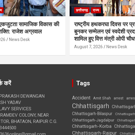
्य
छत्तीसगढ़
राज्य
कजुटता सामाजिक विकास की
राष्ट्रीय हथकरघा दिवस पर प्र
क्ति: राजेश अग्रवाल
बुनकर सम्मेलन एवं स्वदेशी प्रदर्
शामिल हुए वित्त मंत्री ओपी चौध
026
News Desk
August 7, 2026
News Desk
क करें
Tags
 PRAKASH DEWANGAN
Accident
Amit Shah
arre
arrest
SH YADAV
Chhattisgarh
Chhattisgar
LAVY SERVICES
Chhattisgarh-Bilaspur
Chhattisgar
BRAMDEV COLONY, NEAR
Chhattisgarh-Jagdalpur
Chhattisga
OR, BHATAON, RAIPUR C.G.
Chhattisgarh-Korba
Chhattisga
3444500
Chhattisgarh-Raipur
3636online@gmail.com
Chhattis