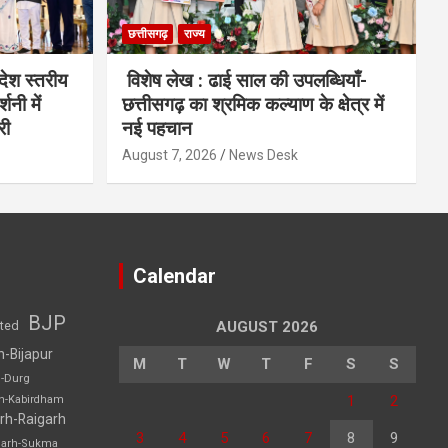
छत्तीसगढ़
राज्य
देश स्तरीय
विशेष लेख : ढाई साल की उपलब्धियाँ-
शनी में
छत्तीसगढ़ का श्रमिक कल्याण के क्षेत्र में
री
नई पहचान
August 7, 2026
News Desk
Calendar
BJP
sted
AUGUST 2026
h-Bijapur
M
T
W
T
F
S
S
h-Durg
1
2
rh-Kabirdham
rh-Raigarh
3
4
5
6
7
8
9
garh-Sukma