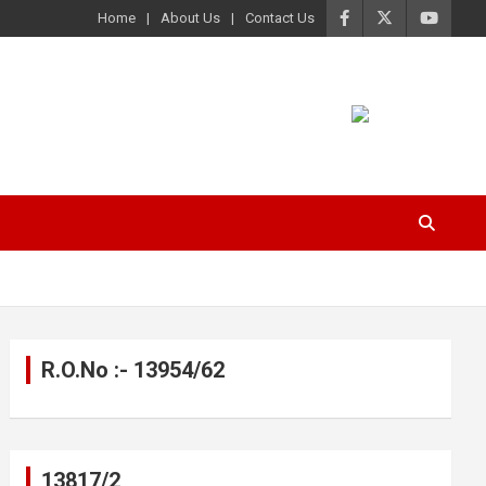
Home
About Us
Contact Us
R.O.No :- 13954/62
13817/2