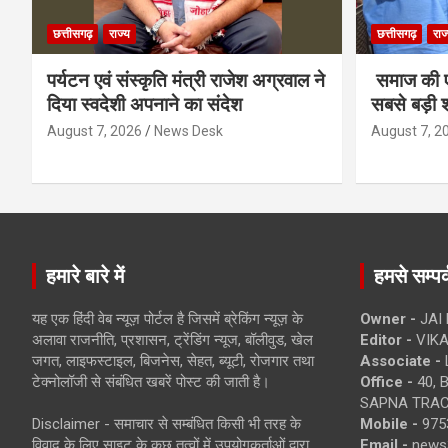
छत्तीसगढ़
राज्य
छत्तीसगढ़
राज
पर्यटन एवं संस्कृति मंत्री राजेश अग्रवाल ने
समाज की ए
दिया स्वदेशी अपनाने का संदेश
सबसे बड़ी श
August 7, 2026
News Desk
August 7, 2
हमारे बारे में
हमसे सम्पर्
यह एक हिंदी वेब न्यूज़ पोर्टल है जिसमें ब्रेकिंग न्यूज़ के
Owner -
JAI
अलावा राजनीति, प्रशासन, ट्रेंडिंग न्यूज, बॉलीवुड, खेल
Editor -
VIKA
जगत, लाइफस्टाइल, बिजनेस, सेहत, ब्यूटी, रोजगार तथा
Associate -
टेक्नोलॉजी से संबंधित खबरें पोस्ट की जाती है।
Office -
40, 
SAPNA TRACT
Disclaimer - समाचार से सम्बंधित किसी भी तरह के
Mobile -
975
विवाद के लिए साइट के कुछ तत्वों में उपयोगकर्ताओं द्वारा
Email -
news