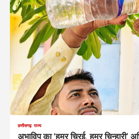
छत्तीसगढ़
राज्य
अभाविप का ‘हमर चिरई, हमर चिन्हारी’ अभि