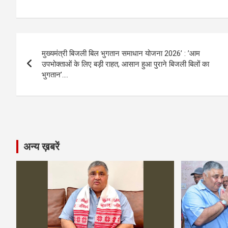
a
es
h
el
m
o
h
ce
se
at
e
ail
py
ar
b
n
s
gr
Li
e
Post
o
g
A
a
n
मुख्यमंत्री बिजली बिल भुगतान समाधान योजना 2026’ : ’आम
navigation
o
er
p
m
k
उपभोक्ताओं के लिए बड़ी राहत, आसान हुआ पुराने बिजली बिलों का
भुगतान’….
k
p
अन्य ख़बरें