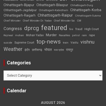
Chhattisgarh-Bijapur
Chhattisgarh-Bilaspur
Chhattisgarh-Durg
Chhattisgarh-Korba
Chhattisgarh-Jagdalpur
Chhattisgarh-Kabirdham
Chhattisgarh-Raipur
Chhattisgarh-Raigarh
Chhattisgarh-Sukma
CM
Chief Minister
Chief Minister Dr. Yadav
Chief Minister Sai
featured
dprcg
Congress
High Court
fire
fraud
Murder
rape
Mohan Yadav
Naxalites
rain
Kejriwal
mohan
petrol
top-news
vishnu
Supreme Court
Vastu
suicide
train
Weather
भोपाल
रायपुर
इंदौर
छत्तीसगढ़
मध्य प्रदेश
Categories
Categories
Calendar
AUGUST 2026