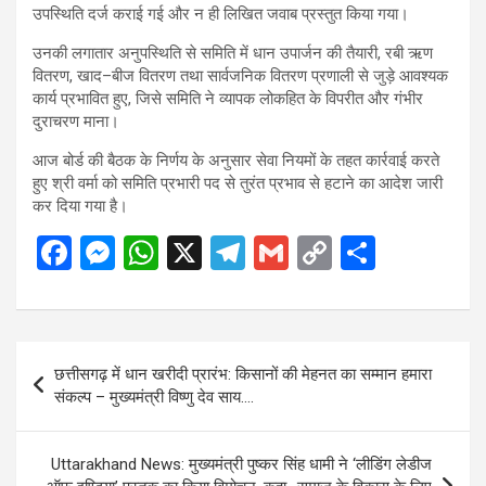
उपस्थिति दर्ज कराई गई और न ही लिखित जवाब प्रस्तुत किया गया।
उनकी लगातार अनुपस्थिति से समिति में धान उपार्जन की तैयारी, रबी ऋण
वितरण, खाद–बीज वितरण तथा सार्वजनिक वितरण प्रणाली से जुड़े आवश्यक
कार्य प्रभावित हुए, जिसे समिति ने व्यापक लोकहित के विपरीत और गंभीर
दुराचरण माना।
आज बोर्ड की बैठक के निर्णय के अनुसार सेवा नियमों के तहत कार्रवाई करते
हुए श्री वर्मा को समिति प्रभारी पद से तुरंत प्रभाव से हटाने का आदेश जारी
कर दिया गया है।
F
M
W
X
T
G
C
S
a
es
h
el
m
o
h
ce
se
at
e
ail
py
ar
b
n
s
gr
Li
e
Post
छत्तीसगढ़ में धान खरीदी प्रारंभ: किसानों की मेहनत का सम्मान हमारा
o
g
A
a
n
navigation
संकल्प – मुख्यमंत्री विष्णु देव साय….
o
er
p
m
k
k
p
Uttarakhand News: मुख्यमंत्री पुष्कर सिंह धामी ने ‘लीडिंग लेडीज