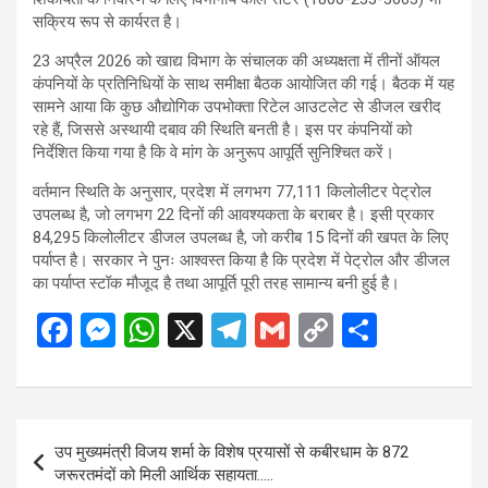
सक्रिय रूप से कार्यरत है।
23 अप्रैल 2026 को खाद्य विभाग के संचालक की अध्यक्षता में तीनों ऑयल
कंपनियों के प्रतिनिधियों के साथ समीक्षा बैठक आयोजित की गई। बैठक में यह
सामने आया कि कुछ औद्योगिक उपभोक्ता रिटेल आउटलेट से डीजल खरीद
रहे हैं, जिससे अस्थायी दबाव की स्थिति बनती है। इस पर कंपनियों को
निर्देशित किया गया है कि वे मांग के अनुरूप आपूर्ति सुनिश्चित करें।
वर्तमान स्थिति के अनुसार, प्रदेश में लगभग 77,111 किलोलीटर पेट्रोल
उपलब्ध है, जो लगभग 22 दिनों की आवश्यकता के बराबर है। इसी प्रकार
84,295 किलोलीटर डीजल उपलब्ध है, जो करीब 15 दिनों की खपत के लिए
पर्याप्त है। सरकार ने पुनः आश्वस्त किया है कि प्रदेश में पेट्रोल और डीजल
का पर्याप्त स्टॉक मौजूद है तथा आपूर्ति पूरी तरह सामान्य बनी हुई है।
F
M
W
X
T
G
C
S
a
es
h
el
m
o
h
ce
se
at
e
ail
py
ar
b
n
s
gr
Li
e
Post
उप मुख्यमंत्री विजय शर्मा के विशेष प्रयासों से कबीरधाम के 872
o
g
A
a
n
navigation
जरूरतमंदों को मिली आर्थिक सहायता…..