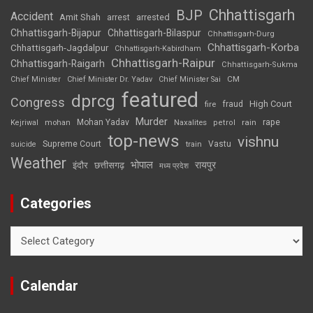
Chhattisgarh
BJP
Accident
Amit Shah
arrested
arrest
Chhattisgarh-Bijapur
Chhattisgarh-Bilaspur
Chhattisgarh-Durg
Chhattisgarh-Korba
Chhattisgarh-Jagdalpur
Chhattisgarh-Kabirdham
Chhattisgarh-Raipur
Chhattisgarh-Raigarh
Chhattisgarh-Sukma
CM
Chief Minister
Chief Minister Dr. Yadav
Chief Minister Sai
featured
dprcg
Congress
High Court
fire
fraud
Murder
rape
Mohan Yadav
Naxalites
rain
Kejriwal
mohan
petrol
top-news
vishnu
Supreme Court
Vastu
suicide
train
Weather
भोपाल
रायपुर
इंदौर
छत्तीसगढ़
मध्य प्रदेश
Categories
Categories
Calendar