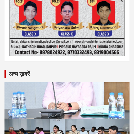
अन्य ख़बरें