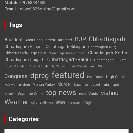
Mobile -
9753444500
Email -
news3636online@gmail.com
Tags
Chhattisgarh
BJP
Accident
Amit Shah
arrested
arrest
Chhattisgarh-Bijapur
Chhattisgarh-Bilaspur
Chhattisgarh-Durg
Chhattisgarh-Korba
Chhattisgarh-Jagdalpur
Chhattisgarh-Kabirdham
Chhattisgarh-Raipur
Chhattisgarh-Raigarh
Chhattisgarh-Sukma
CM
Chief Minister
Chief Minister Dr. Yadav
Chief Minister Sai
featured
dprcg
Congress
High Court
fire
fraud
Murder
rape
Mohan Yadav
Naxalites
rain
Kejriwal
mohan
petrol
top-news
vishnu
Supreme Court
Vastu
suicide
train
Weather
भोपाल
रायपुर
इंदौर
छत्तीसगढ़
मध्य प्रदेश
Categories
Categories