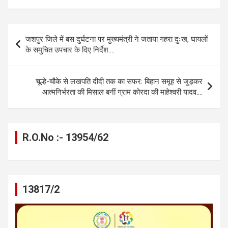
ce
se
at
e
ail
py
ar
b
n
s
gr
Li
e
Post
जशपुर जिले में बस दुर्घटना पर मुख्यमंत्री ने जताया गहरा दुःख, घायलों
o
g
A
a
n
navigation
के समुचित उपचार के दिए निर्देश….
o
er
p
m
k
k
p
चूल्हे-चौके से लखपति दीदी तक का सफर: बिहान समूह से जुड़कर
आत्मनिर्भरता की मिसाल बनीं ग्राम कोरदा की माहेश्वरी यादव….
R.O.No :- 13954/62
13817/2