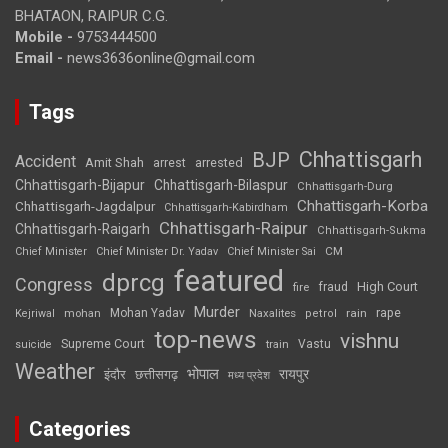
BHATAON, RAIPUR C.G.
Mobile -
9753444500
Email -
news3636online@gmail.com
Tags
Chhattisgarh
BJP
Accident
Amit Shah
arrested
arrest
Chhattisgarh-Bijapur
Chhattisgarh-Bilaspur
Chhattisgarh-Durg
Chhattisgarh-Korba
Chhattisgarh-Jagdalpur
Chhattisgarh-Kabirdham
Chhattisgarh-Raipur
Chhattisgarh-Raigarh
Chhattisgarh-Sukma
CM
Chief Minister
Chief Minister Dr. Yadav
Chief Minister Sai
featured
dprcg
Congress
High Court
fire
fraud
Murder
rape
Mohan Yadav
Naxalites
rain
Kejriwal
mohan
petrol
top-news
vishnu
Supreme Court
Vastu
suicide
train
Weather
भोपाल
रायपुर
इंदौर
छत्तीसगढ़
मध्य प्रदेश
Categories