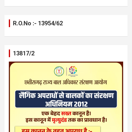
R.O.No :- 13954/62
13817/2