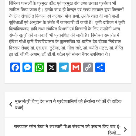
विभिन्न फसलों के प्रमुख कीट एवं प्रमुख रोग तथा उनका प्रबंधन भी
शामिल किया जाता है। इसके साथ ही केन्द्र एवं राज्य सरकार द्वारा किसानों
के लिए संचालित विकास एवं कल्याण योजनाओं, उनके तहत दी जाने वाली
सुविधाओं एवं अनुदान के संबंध में जानकारी दी जाती है। कृषि दर्शिका में कृषि
विश्वविद्यालय, कृषि तथा संबंधित विभागों एवं किसानों के लिए उपयोगी अन्य
संपर्क सूत्रों की जानकारी भी प्रकाशित की जाती है। विमोचन समारोह में
इंदिरा गांधी कृषि विश्वविद्यालय के कुलसचिव डॉ. कपिल देव दीपक निदेशक
विस्तार सेवाएं डॉ. एस.एस. टुटेजा, डॉ. नीता खरे, डॉ. ज्योति भट्ट, डॉ. दीप्ति
झा डॉ. जी.पी. अयाम, डॉ. डी.पी. पटेल एवं संजय नैयर उपस्थित थे।
F
M
W
X
T
G
C
S
a
es
h
el
m
o
h
ce
se
at
e
ail
py
ar
b
n
s
gr
Li
e
Post
मुख्यमंत्री विष्णु देव साय ने प्रदेशवासियों को छेरछेरा पर्व की दी हार्दिक
o
g
A
a
n
navigation
बधाई….
o
er
p
m
k
k
p
राज्यपाल रमेन डेका ने सरस्वती शिक्षा संस्थान को प्रदान किए चार ई-
रिक्शे…..