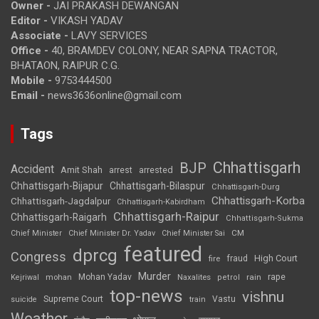
Owner -
JAI PRAKASH DEWANGAN
Editor -
VIKASH YADAV
Associate -
LAVY SERVICES
Office -
40, BRAMDEV COLONY, NEAR SAPNA TRACTOR,
BHATAON, RAIPUR C.G.
Mobile -
9753444500
Email -
news3636online@gmail.com
Tags
Chhattisgarh
BJP
Accident
Amit Shah
arrested
arrest
Chhattisgarh-Bijapur
Chhattisgarh-Bilaspur
Chhattisgarh-Durg
Chhattisgarh-Korba
Chhattisgarh-Jagdalpur
Chhattisgarh-Kabirdham
Chhattisgarh-Raipur
Chhattisgarh-Raigarh
Chhattisgarh-Sukma
CM
Chief Minister
Chief Minister Dr. Yadav
Chief Minister Sai
featured
dprcg
Congress
High Court
fire
fraud
Murder
rape
Mohan Yadav
Naxalites
rain
Kejriwal
mohan
petrol
top-news
vishnu
Supreme Court
Vastu
suicide
train
Weather