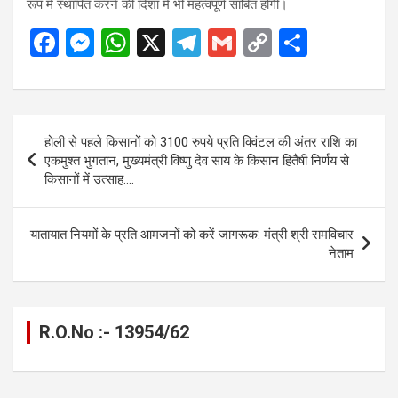
रूप में स्थापित करने की दिशा में भी महत्वपूर्ण साबित होगी।
F
M
W
X
T
G
C
S
a
es
h
el
m
o
h
ce
se
at
e
ail
py
ar
b
n
s
gr
Li
e
Post
होली से पहले किसानों को 3100 रुपये प्रति क्विंटल की अंतर राशि का
o
g
A
a
n
navigation
एकमुश्त भुगतान, मुख्यमंत्री विष्णु देव साय के किसान हितैषी निर्णय से
o
er
p
m
k
किसानों में उत्साह….
k
p
यातायात नियमों के प्रति आमजनों को करें जागरूक: मंत्री श्री रामविचार
नेताम
R.O.No :- 13954/62