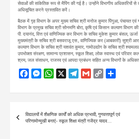
सेवाओं की सांकेतिक रूप से मैपिंग की गई है। उन्होंने विभागीय अधिकारियों 
अधिसूचित करने प्रस्तावित करें।
बैठक में गृह विभाग के अपर मुख्य सचिव श्री मनोज कुमार पिंगुआ, पंचायत ए
विभाग के प्रमुख सचिव श्री सोनमणि बोरा, कृषि एवं किसान कल्याण विभाग की
पी. दयानंद, वित्त एवं वाणिज्यिक कर विभाग के सचिव मुकेश कुमार बंसल, ऊर्ज
मुख्यमंत्री के सचिव श्री बसवराजू एस., वाणिज्यिक कर (आबकारी) सुश्री आर.
कल्याण विभाग के सचिव श्री यशवंत कुमार, गामोउद्योग के सचिव श्री श्यामलाल
उपभोक्ता संरक्षण, सामान्य प्रशासन, स्कूल शिक्षा, लोक स्वास्थ एवं परिवार कल
श्रम, जल संसाधन, राजस्व एवं आपदा प्रबंधन सहित अन्य विभागों के अधिका
F
M
W
X
T
G
C
S
a
es
h
el
m
o
h
ce
se
at
e
ail
py
ar
b
n
s
gr
Li
e
Post
o
g
A
a
n
विद्यालयों में शैक्षणिक कार्यों को अधिक प्रभावी, गुणवत्तापूर्ण एवं
navigation
o
er
p
m
k
परिणामोन्मुखी बनाएं- स्कूल शिक्षा मंत्री गजेंद्र यादव…..
k
p