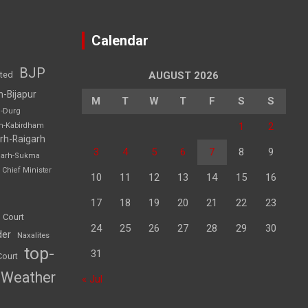
Calendar
BJP
sted
AUGUST 2026
h-Bijapur
M
T
W
T
F
S
S
h-Durg
1
2
rh-Kabirdham
rh-Raigarh
3
4
5
6
7
8
9
garh-Sukma
Chief Minister
10
11
12
13
14
15
16
17
18
19
20
21
22
23
 Court
24
25
26
27
28
29
30
der
Naxalites
top-
31
Court
Weather
« Jul