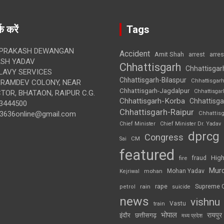
क करें
Tags
 PRAKASH DEWANGAN
Accident
Amit Shah
arre
arrest
SH YADAV
Chhattisgarh
Chhattisgar
LAVY SERVICES
Chhattisgarh-Bilaspur
Chhattisgar
BRAMDEV COLONY, NEAR
Chhattisgarh-Jagdalpur
Chhattisga
OR, BHATAON, RAIPUR C.G.
Chhattisgarh-Korba
Chhattisga
3444500
Chhattisgarh-Raipur
3636online@gmail.com
Chhattis
Chief Minister
Chief Minister Dr. Yadav
dprcg
Congress
CM
Sai
featured
High
fire
fraud
Mur
Mohan Yadav
Kejriwal
mohan
rape
Supreme 
rain
petrol
suicide
news
vishnu
Vastu
train
भोपाल
रायपुर
इंदौर
छत्तीसगढ़
मध्य प्रदेश