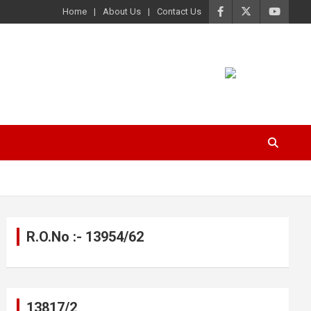
Home
About Us
Contact Us
R.O.No :- 13954/62
13817/2