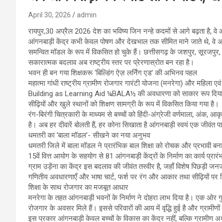
April 30, 2026
admin
रायपुर,30 अप्रैल 2026 देश का भविष्य जिन नन्हे कदमों से आगे बढ़ता है, वे आं
आंगनबाड़ी केंद्र कभी केवल पोषण और देखभाल तक सीमित माने जाते थे, वे अब 
समन्वित मॉडल के रूप में विकसित हो चुके हैं। छत्तीसगढ़ के जशपुर, सूरजपुर, 
सकारात्मक बदलाव अब राष्ट्रीय स्तर पर प्रेरणास्रोत बन रहा है।
भवन ही बन गया शिक्षकरू ‘बिल्डिंग ऐज़ लर्निंग एड’ की अभिनव पहल
महात्मा गांधी राष्ट्रीय ग्रामीण रोजगार गारंटी योजना (मनरेगा) और महिला ए
Building as Learning Aid ¼BALA½ की अवधारणा को साकार रूप दिया है। 
सीढ़ियों और खुले स्थानों को शिक्षण सामग्री के रूप में विकसित किया गया है।
रंग-बिरंगी चित्रकारी के माध्यम से बच्चों को हिंदी-अंग्रेजी वर्णमाला, अंक,
है। अब हर दीवारें बोलती हैं, हर कोना सिखाता है आंगनबाड़ी स्वयं एक जीवंत
धमतरी का ‘बाला मॉडल’- सीखने का नया अनुभव
धमतरी जिले में बाला मॉडल ने प्रारंभिक बाल शिक्षा को रोचक और प्रभावी ब
15वें वित्त आयोग के सहयोग से 81 आंगनबाड़ी केंद्रों के निर्माण का कार्य प्रारंभ 
ग्राम उड़ेंना का केंद्र इस बदलाव की जीवंत तस्वीर है, जहाँ विशेष पिछड़ी जनजात
गणितीय अवधारणाएँ और भाषा चार्ट, फर्श पर रंग और आकार तथा सीढ़ियों पर गिनत
शिक्षा के साथ रोजगार का मजबूत आधार
मनरेगा के तहत आंगनबाड़ी भवनों के निर्माण ने दोहरा लाभ दिया है। एक ओर गुण
रोजगार के अवसर मिले हैं। इससे परिवारों की आय में वृद्धि हुई है और ग्रामीण
इस प्रकार आंगनबाड़ी केवल बच्चों के विकास का केंद्र नहीं, बल्कि ग्रामीण अर