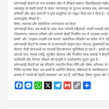
आंगनबाड़ी केंद्रों का नया रूपखेल-खेल में सीखता बचपन, खिलखिलाता माहौ
महासमुंद के शहरी क्षेत्रों से लेकर नारायणपुर के दूरस्थ वनांचल तक, आंगनबाड़ी 
कविताएँ और खेल सामग्री ने इन्हें आधुनिक प्ले-स्कूल जैसा रूप दे दिया है। ब
आनंदपूर्वक सीखते हैं।
पोषण, स्वास्थ्य और सामाजिक जागरूकता का केंद्र
आंगनबाड़ी केंद्र अब बच्चों के साथ-साथ गर्भवती महिलाओं, धात्री माताओं और क
टीकाकरण, स्वास्थ्य परीक्षण और परामर्श सेवाएँ नियमित रूप से उपलब्ध कराई 
बच्चा” और “लड़का-लड़की एक समान” सामाजिक परिवर्तन का संदेश भी दे रही 
आंगनबाड़ी केंद्रों के माध्यम से प्रधानमंत्री मातृत्व वंदन योजना, मुख्यमंत्री
योजना जैसी योजनाओं का प्रभावी क्रियान्वयन सुनिश्चित हो रहा है। इससे 
आरओ जल, स्वच्छ रसोई, सुरक्षित खेलघर और नियमित साफ-सफाई ने केंद्रों क
उपस्थिति और निरंतर सीखने की प्रवृत्ति में उल्लेखनीय सुधार हुआ है।
आंगनबाड़ी केंद्रों का यह परिवर्तन राष्ट्रीय शिक्षा नीति और पोषण अभियान 
निर्मित प्रत्येक केंद्र अब बच्चों के सर्वांगीण विकास, महिलाओं के सशक्त
वास्तव में “बच्चों की पहली पाठशाला” बन गए हैं, जहाँ शिक्षा, पोषण, सुरक्
F
M
W
X
T
G
C
S
a
es
h
el
m
o
h
ce
se
at
e
ail
py
ar
b
n
s
gr
Li
e