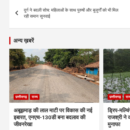
Post
o
g
A
a
n
दुर्ग ने बदली सोच: महिलाओं के साथ पुरुषों और बुजुर्गों को भी मिल
navigation
o
er
p
m
k
रही समान सुनवाई
k
p
अन्य ख़बरें
छत्तीसगढ़
राज्य
छत्तीसगढ़
राज
अबूझमाड़ की लाल माटी पर विकास की नई
ड्रिप-मल्च
इबारत, एनएच-130डी बना बदलाव की
राजश्री ने
जीवनरेखा
मुनाफा