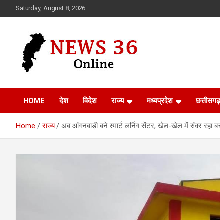
Skip
Saturday, August 8, 2026
to
content
Voice of 36garh
News 36
HOME
देश
विदेश
राज्य
मध्यप्रदेश
छत्तीसगढ़
Home
राज्य
अब आंगनबाड़ी बने स्मार्ट लर्निंग सेंटर, खेल-खेल में संवर रहा 