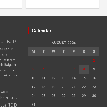
Calendar
BJP
sted
AUGUST 2026
h-Bijapur
M
T
W
T
F
S
S
h-Durg
1
2
rh-Kabirdham
rh-Raigarh
3
4
5
6
7
8
9
garh-Sukma
Chief Minister
10
11
12
13
14
15
16
17
18
19
20
21
22
23
 Court
24
25
26
27
28
29
30
der
Naxalites
top-
31
Court