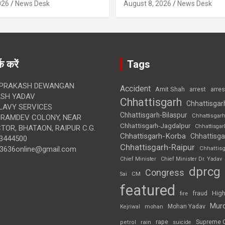
026
News Desk
August 8, 2026
News Desk
क करें
Tags
 PRAKASH DEWANGAN
Accident
Amit Shah
arre
arrest
SH YADAV
Chhattisgarh
Chhattisgar
LAVY SERVICES
Chhattisgarh-Bilaspur
Chhattisgar
BRAMDEV COLONY, NEAR
Chhattisgarh-Jagdalpur
Chhattisga
OR, BHATAON, RAIPUR C.G.
Chhattisgarh-Korba
Chhattisga
3444500
Chhattisgarh-Raipur
3636online@gmail.com
Chhattis
Chief Minister
Chief Minister Dr. Yadav
dprcg
Congress
CM
Sai
featured
High
fire
fraud
Mur
Mohan Yadav
Kejriwal
mohan
rape
Supreme 
rain
petrol
suicide