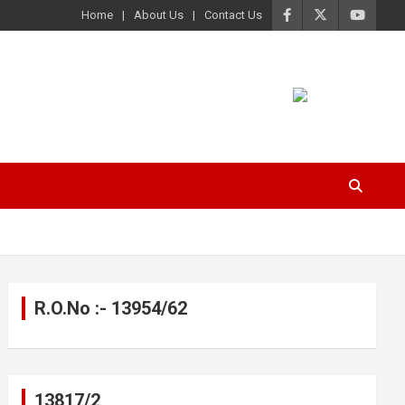
Home
About Us
Contact Us
R.O.No :- 13954/62
13817/2