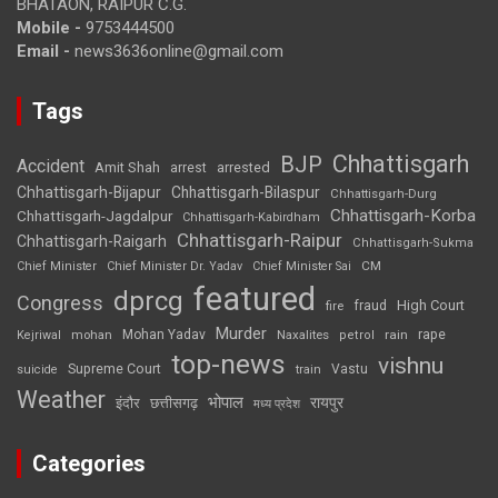
BHATAON, RAIPUR C.G.
Mobile -
9753444500
Email -
news3636online@gmail.com
Tags
Chhattisgarh
BJP
Accident
Amit Shah
arrested
arrest
Chhattisgarh-Bijapur
Chhattisgarh-Bilaspur
Chhattisgarh-Durg
Chhattisgarh-Korba
Chhattisgarh-Jagdalpur
Chhattisgarh-Kabirdham
Chhattisgarh-Raipur
Chhattisgarh-Raigarh
Chhattisgarh-Sukma
CM
Chief Minister
Chief Minister Dr. Yadav
Chief Minister Sai
featured
dprcg
Congress
High Court
fire
fraud
Murder
rape
Mohan Yadav
Naxalites
rain
Kejriwal
mohan
petrol
top-news
vishnu
Supreme Court
Vastu
suicide
train
Weather
भोपाल
रायपुर
इंदौर
छत्तीसगढ़
मध्य प्रदेश
Categories