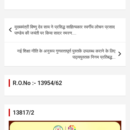
a
es
h
el
m
o
h
ce
se
at
e
ail
py
ar
b
n
s
gr
Li
e
Post
मुख्यमंत्री विष्णु देव साय ने प्रसिद्ध साहित्यकार स्वर्गीय लोचन प्रसाद
o
g
A
a
n
navigation
पाण्डेय की जयंती पर किया सादर स्मरण…..
o
er
p
m
k
k
p
नई शिक्षा नीति के अनुरूप गुणवत्तापूर्ण पुस्तकें उपलब्ध कराने के लिए
पाठ्यपुस्तक निगम प्रतिबद्ध….
R.O.No :- 13954/62
13817/2