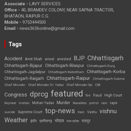
Associate -
LAVY SERVICES
Office -
40, BRAMDEV COLONY, NEAR SAPNA TRACTOR,
BHATAON, RAIPUR C.G.
Mobile -
9753444500
Email -
news3636online@gmail.com
Tags
Chhattisgarh
BJP
Accident
Amit Shah
arrested
arrest
Chhattisgarh-Bijapur
Chhattisgarh-Bilaspur
Chhattisgarh-Durg
Chhattisgarh-Korba
Chhattisgarh-Jagdalpur
Chhattisgarh-Kabirdham
Chhattisgarh-Raipur
Chhattisgarh-Raigarh
Chhattisgarh-Sukma
CM
Chief Minister
Chief Minister Dr. Yadav
Chief Minister Sai
featured
dprcg
Congress
High Court
fire
fraud
Murder
rape
Mohan Yadav
Naxalites
rain
Kejriwal
mohan
petrol
top-news
vishnu
Supreme Court
Vastu
suicide
train
Weather
भोपाल
रायपुर
इंदौर
छत्तीसगढ़
मध्य प्रदेश