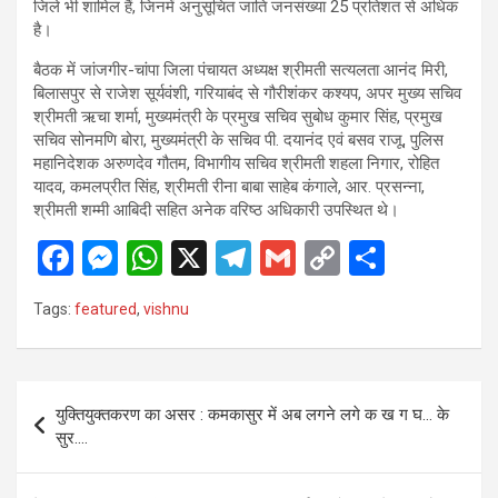
जिले भी शामिल हैं, जिनमें अनुसूचित जाति जनसंख्या 25 प्रतिशत से अधिक
है।
बैठक में जांजगीर-चांपा जिला पंचायत अध्यक्ष श्रीमती सत्यलता आनंद मिरी,
बिलासपुर से राजेश सूर्यवंशी, गरियाबंद से गौरीशंकर कश्यप, अपर मुख्य सचिव
श्रीमती ऋचा शर्मा, मुख्यमंत्री के प्रमुख सचिव सुबोध कुमार सिंह, प्रमुख
सचिव सोनमणि बोरा, मुख्यमंत्री के सचिव पी. दयानंद एवं बसव राजू, पुलिस
महानिदेशक अरुणदेव गौतम, विभागीय सचिव श्रीमती शहला निगार, रोहित
यादव, कमलप्रीत सिंह, श्रीमती रीना बाबा साहेब कंगाले, आर. प्रसन्ना,
श्रीमती शम्मी आबिदी सहित अनेक वरिष्ठ अधिकारी उपस्थित थे।
F
M
W
X
T
G
C
S
a
es
h
el
m
o
h
Tags:
featured
,
vishnu
ce
se
at
e
ail
py
ar
b
n
s
gr
Li
e
o
g
A
a
n
Post
युक्तियुक्तकरण का असर : कमकासुर में अब लगने लगे क ख ग घ… के
o
er
p
m
k
navigation
सुर….
k
p