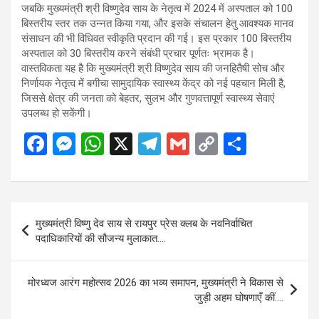
जबकि मुख्यमंत्री श्री विष्णुदेव साय के नेतृत्व में 2024 में अस्पताल को 100
बिस्तरीय स्तर तक उन्नत किया गया, और इसके संचालन हेतु आवश्यक मानव
संसाधन की भी विधिवत स्वीकृति प्रदान की गई। इस प्रकार 100 बिस्तरीय
अस्पताल को 30 बिस्तरीय करने संबंधी प्रचार पूर्णतः भ्रामक है।
वास्तविकता यह है कि मुख्यमंत्री श्री विष्णुदेव साय की जनहितैषी सोच और
निर्णायक नेतृत्व में बगीचा सामुदायिक स्वास्थ्य केंद्र को नई पहचान मिली है,
जिससे क्षेत्र की जनता को बेहतर, सुलभ और गुणवत्तापूर्ण स्वास्थ्य सेवाएं
उपलब्ध हो सकेंगी।
F
M
W
X
T
G
C
S
a
es
h
el
m
o
h
ce
se
at
e
ail
py
ar
b
n
s
gr
Li
e
Post
मुख्यमंत्री विष्णु देव साय से रायपुर प्रेस क्लब के नवनिर्वाचित
o
g
A
a
n
navigation
पदाधिकारियों की सौजन्य मुलाकात….
o
er
p
m
k
k
p
मोरध्वज आरंग महोत्सव 2026 का भव्य समापन, मुख्यमंत्री ने विकास से
जुड़ी अहम घोषणाएँ कीं….