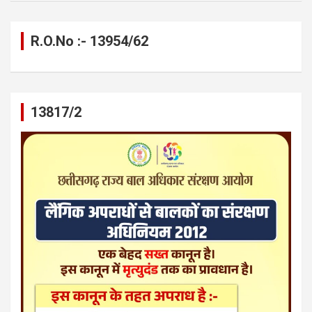
R.O.No :- 13954/62
13817/2