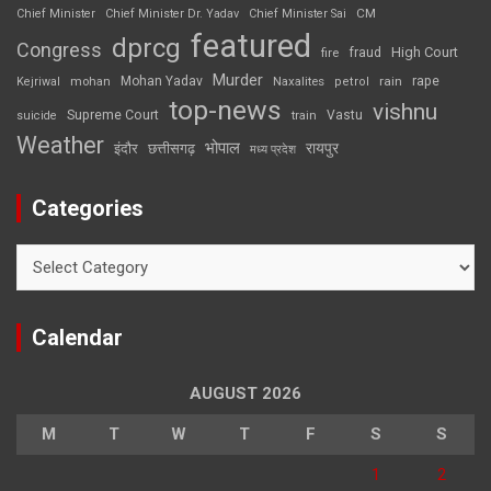
CM
Chief Minister
Chief Minister Dr. Yadav
Chief Minister Sai
featured
dprcg
Congress
High Court
fire
fraud
Murder
rape
Mohan Yadav
Naxalites
rain
Kejriwal
mohan
petrol
top-news
vishnu
Supreme Court
Vastu
suicide
train
Weather
भोपाल
रायपुर
इंदौर
छत्तीसगढ़
मध्य प्रदेश
Categories
Categories
Calendar
AUGUST 2026
M
T
W
T
F
S
S
1
2