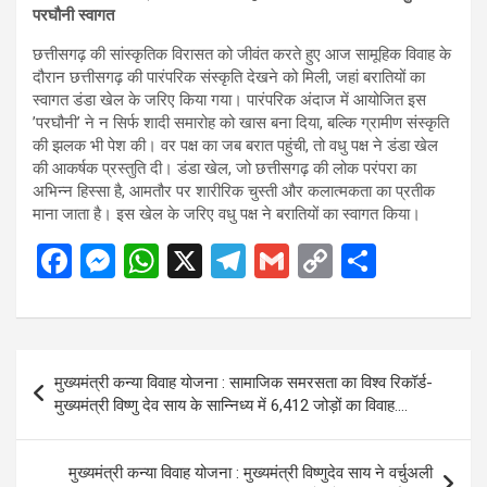
परघौनी स्वागत
छत्तीसगढ़ की सांस्कृतिक विरासत को जीवंत करते हुए आज सामूहिक विवाह के
दौरान छत्तीसगढ़ की पारंपरिक संस्कृति देखने को मिली, जहां बरातियों का
स्वागत डंडा खेल के जरिए किया गया। पारंपरिक अंदाज में आयोजित इस
’परघौनी’ ने न सिर्फ शादी समारोह को खास बना दिया, बल्कि ग्रामीण संस्कृति
की झलक भी पेश की। वर पक्ष का जब बरात पहुंची, तो वधु पक्ष ने डंडा खेल
की आकर्षक प्रस्तुति दी। डंडा खेल, जो छत्तीसगढ़ की लोक परंपरा का
अभिन्न हिस्सा है, आमतौर पर शारीरिक चुस्ती और कलात्मकता का प्रतीक
माना जाता है। इस खेल के जरिए वधु पक्ष ने बरातियों का स्वागत किया।
F
M
W
X
T
G
C
S
a
es
h
el
m
o
h
ce
se
at
e
ail
py
ar
b
n
s
gr
Li
e
Post
मुख्यमंत्री कन्या विवाह योजना : सामाजिक समरसता का विश्व रिकॉर्ड-
o
g
A
a
n
navigation
मुख्यमंत्री विष्णु देव साय के सान्निध्य में 6,412 जोड़ों का विवाह….
o
er
p
m
k
k
p
मुख्यमंत्री कन्या विवाह योजना : मुख्यमंत्री विष्णुदेव साय ने वर्चुअली