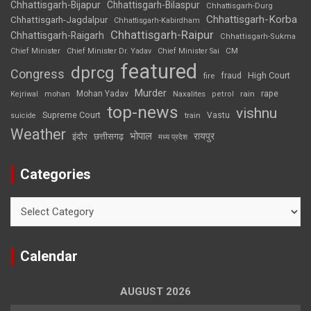
Chhattisgarh-Bijapur
Chhattisgarh-Bilaspur
Chhattisgarh-Durg
Chhattisgarh-Korba
Chhattisgarh-Jagdalpur
Chhattisgarh-Kabirdham
Chhattisgarh-Raipur
Chhattisgarh-Raigarh
Chhattisgarh-Sukma
CM
Chief Minister
Chief Minister Dr. Yadav
Chief Minister Sai
featured
dprcg
Congress
High Court
fire
fraud
Murder
rape
Mohan Yadav
Naxalites
rain
Kejriwal
mohan
petrol
top-news
vishnu
Supreme Court
Vastu
suicide
train
Weather
भोपाल
रायपुर
इंदौर
छत्तीसगढ़
मध्य प्रदेश
Categories
Categories
Calendar
AUGUST 2026