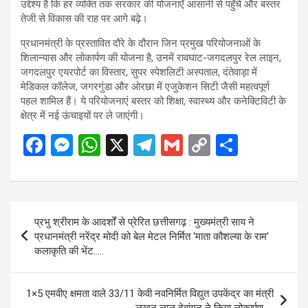
उद्देश्य है कि हर व्यक्ति तक सरकार की योजनाएँ आसानी से पहुँचें और बस्तर
तेजी से विकास की राह पर आगे बढ़े।
प्रधानमंत्री के प्रस्तावित दौरे के दौरान जिन प्रमुख परियोजनाओं के
शिलान्यास और लोकार्पण की योजना है, उनमें रावघाट-जगदलपुर रेल लाइन,
जगदलपुर एयरपोर्ट का विस्तार, सुपर स्पेशलिटी अस्पताल, दंतेवाड़ा में
मेडिकल कॉलेज, जगरगुंडा और ओरछा में एजुकेशन सिटी जैसी महत्वपूर्ण
पहल शामिल हैं। ये परियोजनाएं बस्तर को शिक्षा, स्वास्थ्य और कनेक्टिविटी के
क्षेत्र में नई ऊंचाइयों पर ले जाएंगी।
F
M
W
X
T
G
C
S
a
es
h
el
m
o
h
ce
se
at
e
ail
py
ar
b
n
s
gr
Li
e
Post
प्रभु श्रीराम के आदर्शों से प्रेरित छत्तीसगढ़ : मुख्यमंत्री साय ने
o
g
A
a
n
navigation
प्रधानमंत्री नरेंद्र मोदी को बेल मेटल निर्मित ‘माता कौशल्या के राम’
o
er
p
m
k
कलाकृति की भेंट…..
k
p
1×5 एमवीए क्षमता वाले 33/11 केवी नवनिर्मित विद्युत उपकेंद्र का मंत्री
लखन लाल देवांगन ने किया लोकार्पण…..