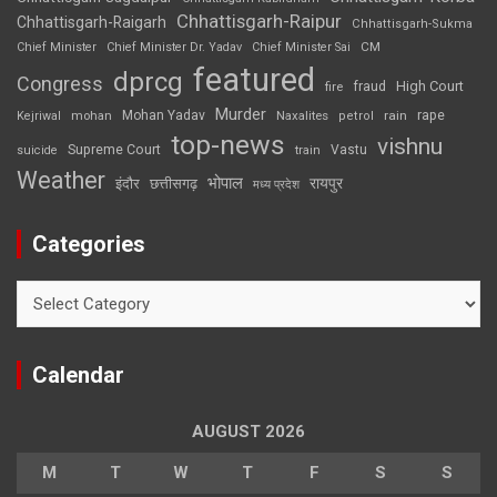
Chhattisgarh-Raipur
Chhattisgarh-Raigarh
Chhattisgarh-Sukma
CM
Chief Minister
Chief Minister Dr. Yadav
Chief Minister Sai
featured
dprcg
Congress
High Court
fire
fraud
Murder
rape
Mohan Yadav
Naxalites
rain
Kejriwal
mohan
petrol
top-news
vishnu
Supreme Court
Vastu
suicide
train
Weather
भोपाल
रायपुर
इंदौर
छत्तीसगढ़
मध्य प्रदेश
Categories
Categories
Calendar
AUGUST 2026
M
T
W
T
F
S
S