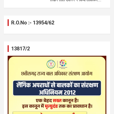
R.O.No :- 13954/62
13817/2