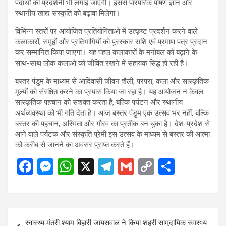
पदार्थों की प्रदर्शनी भी लगाई जाएगी। इससे पारंपरिक पोषण ज्ञान और
स्थानीय खाद्य संस्कृति को बढ़ावा मिलेगा।
विभिन्न स्तरों पर आयोजित प्रतियोगिताओं में उत्कृष्ट प्रदर्शन करने वाले
कलाकारों, समूहों और प्रतिभागियों को पुरस्कार राशि एवं प्रमाण पत्र प्रदान
कर सम्मानित किया जाएगा। यह पहल कलाकारों के मनोबल को बढ़ाने के
साथ-साथ लोक कलाओं को जीवित रखने में सहायक सिद्ध हो रही है।
बस्तर पंडुम के माध्यम से आदिवासी जीवन शैली, परंपरा, कला और सांस्कृतिक
मूल्यों को संरक्षित करने का प्रयास किया जा रहा है। यह आयोजन न केवल
सांस्कृतिक पहचान को सशक्त करता है, बल्कि पर्यटन और स्थानीय
अर्थव्यवस्था को भी गति देता है। आज बस्तर पंडुम एक उत्सव भर नहीं, बल्कि
बस्तर की पहचान, अस्मिता और गौरव का प्रतीक बन चुका है। देश-प्रदेश से
आने वाले पर्यटक और संस्कृति प्रेमी इस उत्सव के माध्यम से बस्तर की आत्मा
को करीब से जानने का अवसर प्राप्त करते हैं।
F
M
W
X
T
G
C
S
a
es
h
el
m
o
h
ce
se
at
e
ail
py
ar
b
n
s
gr
Li
e
Post
स्वास्थ्य मंत्री श्याम बिहारी जायसवाल ने किया शहरी सामुदायिक स्वास्थ्य