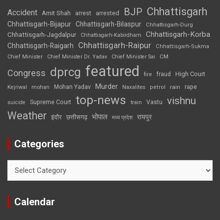
Chhattisgarh
BJP
Accident
Amit Shah
arrested
arrest
Chhattisgarh-Bijapur
Chhattisgarh-Bilaspur
Chhattisgarh-Durg
Chhattisgarh-Korba
Chhattisgarh-Jagdalpur
Chhattisgarh-Kabirdham
Chhattisgarh-Raipur
Chhattisgarh-Raigarh
Chhattisgarh-Sukma
CM
Chief Minister
Chief Minister Dr. Yadav
Chief Minister Sai
featured
dprcg
Congress
High Court
fire
fraud
Murder
rape
Mohan Yadav
Naxalites
rain
Kejriwal
mohan
petrol
top-news
vishnu
Supreme Court
Vastu
suicide
train
Weather
भोपाल
रायपुर
इंदौर
छत्तीसगढ़
मध्य प्रदेश
Categories
Categories
Calendar