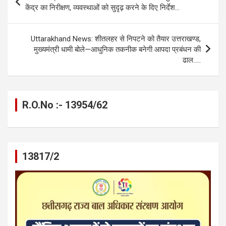
o
g
A
a
n
navigation
केंद्र का निरीक्षण, व्यवस्थाओं को सुदृढ़ करने के दिए निर्देश…
o
er
p
m
k
k
p
Uttarakhand News: शीतलहर से निपटने को तैयार उत्तराखण्ड,
मुख्यमंत्री धामी बोले—आधुनिक तकनीक बनेगी आपदा प्रबंधन की
ढाल…..
R.O.No :- 13954/62
13817/2