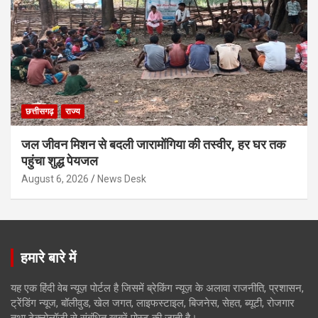
छत्तीसगढ़
राज्य
जल जीवन मिशन से बदली जारामोंगिया की तस्वीर, हर घर तक
पहुंचा शुद्ध पेयजल
August 6, 2026
News Desk
हमारे बारे में
यह एक हिंदी वेब न्यूज़ पोर्टल है जिसमें ब्रेकिंग न्यूज़ के अलावा राजनीति, प्रशासन,
ट्रेंडिंग न्यूज, बॉलीवुड, खेल जगत, लाइफस्टाइल, बिजनेस, सेहत, ब्यूटी, रोजगार