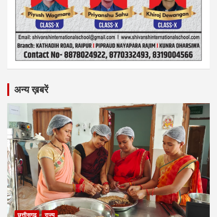
अन्य ख़बरें
छत्तीसगढ़
राज्य