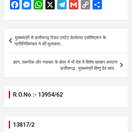
F
M
W
X
T
G
C
S
a
es
h
el
m
o
h
ce
se
at
e
ail
py
ar
b
n
s
gr
Li
e
Post
मुख्यमंत्री से छत्तीसगढ़ रियल एस्टेट वेलफेयर एसोसिएशन के
o
g
A
a
n
navigation
प्रतिनिधिमंडल ने की मुलाकात….
o
er
p
m
k
k
p
ज्ञान, तकनीक और नवाचार के क्षेत्र में भी देश में विशेष पहचान बनाएगा
छत्तीसगढ़ : मुख्यमंत्री विष्णु देव साय….
R.O.No :- 13954/62
13817/2