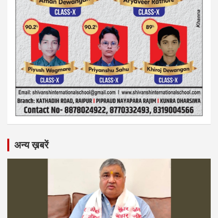
अन्य ख़बरें