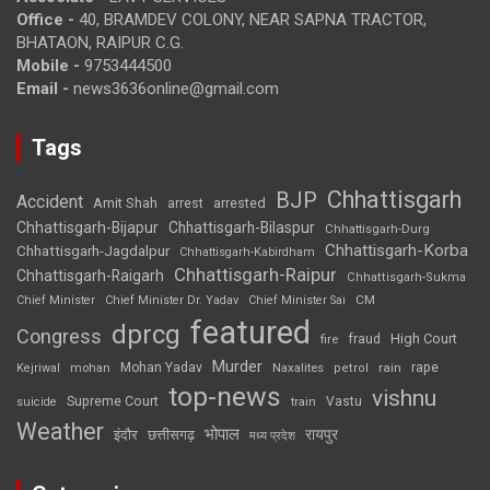
Office -
40, BRAMDEV COLONY, NEAR SAPNA TRACTOR,
BHATAON, RAIPUR C.G.
Mobile -
9753444500
Email -
news3636online@gmail.com
Tags
Chhattisgarh
BJP
Accident
Amit Shah
arrested
arrest
Chhattisgarh-Bijapur
Chhattisgarh-Bilaspur
Chhattisgarh-Durg
Chhattisgarh-Korba
Chhattisgarh-Jagdalpur
Chhattisgarh-Kabirdham
Chhattisgarh-Raipur
Chhattisgarh-Raigarh
Chhattisgarh-Sukma
CM
Chief Minister
Chief Minister Dr. Yadav
Chief Minister Sai
featured
dprcg
Congress
High Court
fire
fraud
Murder
rape
Mohan Yadav
Naxalites
rain
Kejriwal
mohan
petrol
top-news
vishnu
Supreme Court
Vastu
suicide
train
Weather
भोपाल
रायपुर
इंदौर
छत्तीसगढ़
मध्य प्रदेश