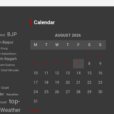
Calendar
BJP
sted
AUGUST 2026
h-Bijapur
M
T
W
T
F
S
S
h-Durg
1
2
rh-Kabirdham
rh-Raigarh
3
4
5
6
7
8
9
garh-Sukma
Chief Minister
10
11
12
13
14
15
16
17
18
19
20
21
22
23
 Court
24
25
26
27
28
29
30
der
Naxalites
top-
31
Court
Weather
« Jul