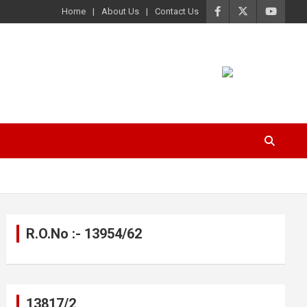
Home
About Us
Contact Us
R.O.No :- 13954/62
13817/2