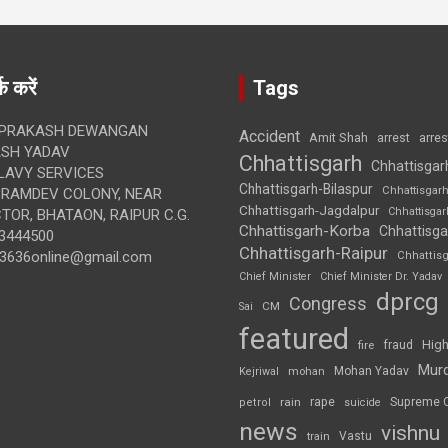
क करें
Tags
 PRAKASH DEWANGAN
Accident
Amit Shah
arre
arrest
SH YADAV
Chhattisgarh
Chhattisgar
LAVY SERVICES
Chhattisgarh-Bilaspur
Chhattisgar
BRAMDEV COLONY, NEAR
Chhattisgarh-Jagdalpur
Chhattisga
OR, BHATAON, RAIPUR C.G.
Chhattisgarh-Korba
Chhattisga
3444500
Chhattisgarh-Raipur
3636online@gmail.com
Chhattis
Chief Minister
Chief Minister Dr. Yadav
dprcg
Congress
CM
Sai
featured
High
fire
fraud
Mur
Mohan Yadav
Kejriwal
mohan
rape
Supreme 
rain
petrol
suicide
news
vishnu
Vastu
train