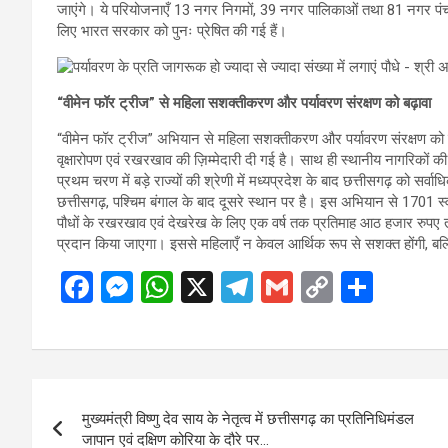
जाएंगे। ये परियोजनाएँ 13 नगर निगमों, 39 नगर पालिकाओं तथा 81 नगर पंचाय
लिए भारत सरकार को पुनः प्रेषित की गई हैं।
“वीमेन फॉर ट्रीज” से महिला सशक्तीकरण और पर्यावरण संरक्षण को बढ़ावा
“वीमेन फॉर ट्रीज” अभियान से महिला सशक्तीकरण और पर्यावरण संरक्षण को 
वृक्षारोपण एवं रखरखाव की ज़िम्मेदारी दी गई है। साथ ही स्थानीय नागरिकों क
प्रथम चरण में बड़े राज्यों की श्रेणी में मध्यप्रदेश के बाद छत्तीसगढ़ को सर्व
छत्तीसगढ़, पश्चिम बंगाल के बाद दूसरे स्थान पर है। इस अभियान से 1701 स्
पौधों के रखरखाव एवं देखरेख के लिए एक वर्ष तक प्रतिमाह आठ हजार रुपए तथा
प्रदान किया जाएगा। इससे महिलाएँ न केवल आर्थिक रूप से सशक्त होंगी, बल्कि
F
M
W
X
T
G
C
S
a
es
h
el
m
o
h
ce
se
at
e
ail
py
ar
b
n
s
gr
Li
e
Post
o
g
A
a
n
मुख्यमंत्री विष्णु देव साय के नेतृत्व में छत्तीसगढ़ का प्रतिनिधिमंडल
navigation
o
er
p
m
k
जापान एवं दक्षिण कोरिया के दौरे पर…