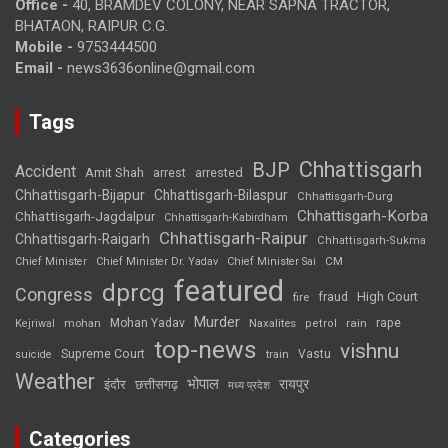
Office -
40, BRAMDEV COLONY, NEAR SAPNA TRACTOR,
BHATAON, RAIPUR C.G.
Mobile -
9753444500
Email -
news3636online@gmail.com
Tags
Chhattisgarh
BJP
Accident
Amit Shah
arrested
arrest
Chhattisgarh-Bijapur
Chhattisgarh-Bilaspur
Chhattisgarh-Durg
Chhattisgarh-Korba
Chhattisgarh-Jagdalpur
Chhattisgarh-Kabirdham
Chhattisgarh-Raipur
Chhattisgarh-Raigarh
Chhattisgarh-Sukma
CM
Chief Minister
Chief Minister Dr. Yadav
Chief Minister Sai
featured
dprcg
Congress
High Court
fire
fraud
Murder
rape
Mohan Yadav
Naxalites
rain
Kejriwal
mohan
petrol
top-news
vishnu
Supreme Court
Vastu
suicide
train
Weather
भोपाल
रायपुर
इंदौर
छत्तीसगढ़
मध्य प्रदेश
Categories