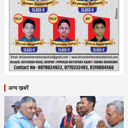
अन्य ख़बरें