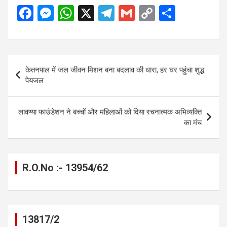
F
M
W
X
T
G
C
S
a
es
h
el
m
o
h
ce
se
at
e
ail
py
ar
b
n
s
gr
Li
e
Post
केतनपाल में जल जीवन मिशन बना बदलाव की धारा, हर घर पहुंचा शुद्ध
o
g
A
a
n
navigation
पेयजल
o
er
p
m
k
k
p
लावण्या फाउंडेशन ने बच्चों और महिलाओं को दिया रचनात्मक अभिव्यक्ति
का मंच
R.O.No :- 13954/62
13817/2