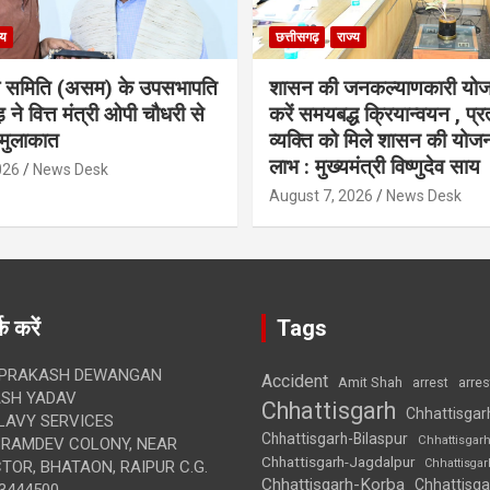
्य
छत्तीसगढ़
राज्य
ा समिति (असम) के उपसभापति
शासन की जनकल्याणकारी योज
 ने वित्त मंत्री ओपी चौधरी से
करें समयबद्ध क्रियान्वयन , प्रत
मुलाकात
व्यक्ति को मिले शासन की योज
लाभ : मुख्यमंत्री विष्णुदेव साय
026
News Desk
August 7, 2026
News Desk
क करें
Tags
 PRAKASH DEWANGAN
Accident
Amit Shah
arre
arrest
SH YADAV
Chhattisgarh
Chhattisgar
LAVY SERVICES
Chhattisgarh-Bilaspur
Chhattisgar
BRAMDEV COLONY, NEAR
Chhattisgarh-Jagdalpur
Chhattisga
OR, BHATAON, RAIPUR C.G.
Chhattisgarh-Korba
Chhattisga