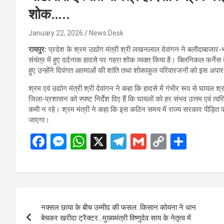
शोक…..
January 22, 2026
News Desk
रायपुर:
प्रदेश के श्रम उद्योग मंत्री श्री लखनलाल देवांगन ने बलौदाबाजार-भाट
संयंत्र में हुए दर्दनाक हादसे पर गहरा शोक व्यक्त किया है। क्लिनिकल फर्ने
हुए उन्होंने दिवंगत आत्माओं की शांति तथा शोकाकुल परिवारजनों को इस अपा
श्रम एवं उद्योग मंत्री श्री देवांगन ने कहा कि हादसे में गंभीर रूप से घायल श्र
जिला-प्रशासन को स्पष्ट निर्देश दिए हैं कि घायलों को हर संभव उत्तम एवं त
कमी न रहे। श्रम मंत्री ने कहा कि इस कठिन समय में राज्य सरकार पीड़ित 
जाएगा।
F
M
W
X
T
G
C
S
a
es
h
el
m
o
h
ce
se
at
e
ail
py
ar
b
n
s
gr
Li
e
Post
o
g
A
a
n
नक्सल छाया के बीच उम्मीद की फसल: किसान कोयना ने धान
navigation
o
er
p
m
k
बेचकर खरीदा ट्रैक्टर…मुख्यमंत्री विष्णुदेव साय के नेतृत्व में