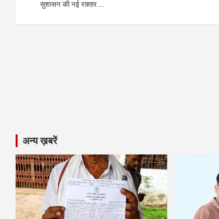
सुशासन की नई रफ़्तार…..
k
p
अन्य ख़बरें