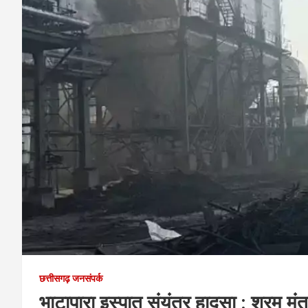
छत्तीसगढ़ जनसंपर्क
भाटापारा इस्पात संयंत्र हादसा : श्रम म