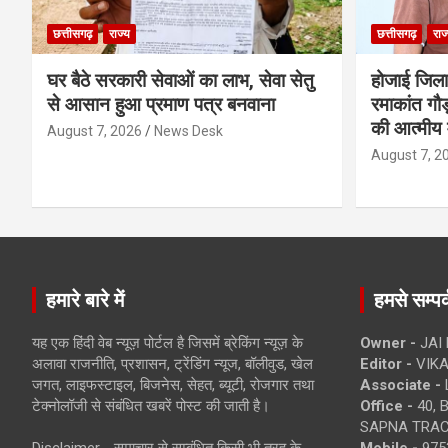
छत्तीसगढ़
राज्य
छत्तीसगढ़
राज
घर बैठे सरकारी सेवाओं का लाभ, सेवा सेतु
होजाई जिल
से आसान हुआ प्रमाण पत्र बनवाना
रमाकांत गौड़
की आत्मीय 
August 7, 2026
News Desk
August 7, 2
हमारे बारे में
हमसे सम्पर्
यह एक हिंदी वेब न्यूज़ पोर्टल है जिसमें ब्रेकिंग न्यूज़ के
Owner -
JAI
अलावा राजनीति, प्रशासन, ट्रेंडिंग न्यूज, बॉलीवुड, खेल
Editor -
VIKA
जगत, लाइफस्टाइल, बिजनेस, सेहत, ब्यूटी, रोजगार तथा
Associate -
टेक्नोलॉजी से संबंधित खबरें पोस्ट की जाती है।
Office -
40, 
SAPNA TRACT