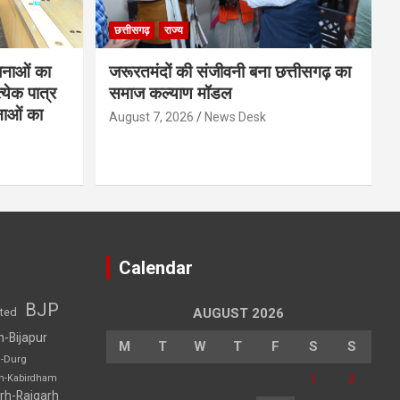
छत्तीसगढ़
राज्य
नाओं का
जरूरतमंदों की संजीवनी बना छत्तीसगढ़ का
्येक पात्र
समाज कल्याण मॉडल
नाओं का
August 7, 2026
News Desk
Calendar
BJP
sted
AUGUST 2026
h-Bijapur
M
T
W
T
F
S
S
h-Durg
1
2
rh-Kabirdham
rh-Raigarh