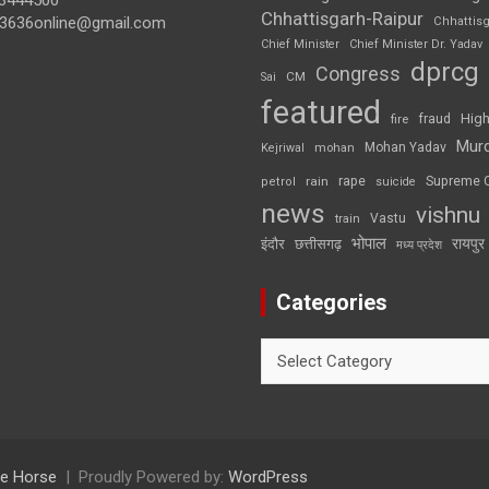
3444500
Chhattisgarh-Raipur
3636online@gmail.com
Chhattis
Chief Minister
Chief Minister Dr. Yadav
dprcg
Congress
CM
Sai
featured
High
fire
fraud
Mur
Mohan Yadav
Kejriwal
mohan
rape
Supreme 
rain
petrol
suicide
news
vishnu
Vastu
train
भोपाल
रायपुर
इंदौर
छत्तीसगढ़
मध्य प्रदेश
Categories
Categories
e Horse
Proudly Powered by:
WordPress