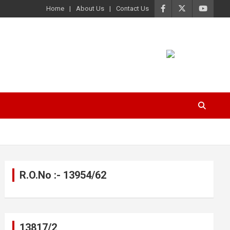
Home
About Us
Contact Us
R.O.No :- 13954/62
13817/2