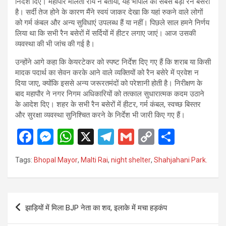
निर्देश दिए। महापौर मालती राय ने बताया, यह भोपाल का सबसे बड़ा रैन बसेरा
है। सर्दी तेज होने के कारण मैंने स्वयं जाकर देखा कि यहां रुकने वाले लोगों
को गर्म कंबल और अन्य सुविधाएं उपलब्ध हैं या नहीं। पिछले साल हमने निर्णय
लिया था कि सभी रैन बसेरों में सर्दियों में हीटर लगाए जाएं। आज उसकी
व्यवस्था की भी जांच की गई है।
उन्होंने आगे कहा कि केयरटेकर को स्पष्ट निर्देश दिए गए हैं कि शराब या किसी
मादक पदार्थ का सेवन करके आने वाले व्यक्तियों को रैन बसेरे में प्रवेश न
दिया जाए, क्योंकि इससे अन्य जरूरतमंदों को परेशानी होती है। निरीक्षण के
बाद महापौर ने नगर निगम अधिकारियों को तत्काल सुधारात्मक कदम उठाने
के आदेश दिए। शहर के सभी रैन बसेरों में हीटर, गर्म कंबल, स्वच्छ बिस्तर
और सुरक्षा व्यवस्था सुनिश्चित करने के निर्देश भी जारी किए गए हैं।
F
M
W
X
T
G
C
S
a
es
h
el
m
o
h
Tags:
Bhopal Mayor
,
Malti Rai
,
night shelter
,
Shahjahani Park.
ce
se
at
e
ail
py
ar
b
n
s
gr
Li
e
o
g
A
a
n
Post
झाड़ियों में मिला BJP नेता का शव, इलाके में मचा हड़कंप
o
er
p
m
k
navigation