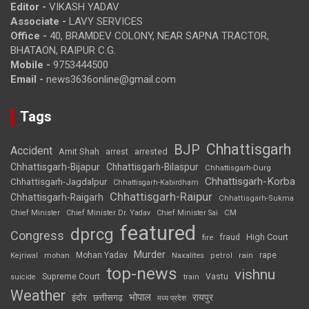
Editor -
VIKASH YADAV
Associate -
LAVY SERVICES
Office -
40, BRAMDEV COLONY, NEAR SAPNA TRACTOR,
BHATAON, RAIPUR C.G.
Mobile -
9753444500
Email -
news3636online@gmail.com
Tags
Chhattisgarh
BJP
Accident
Amit Shah
arrested
arrest
Chhattisgarh-Bijapur
Chhattisgarh-Bilaspur
Chhattisgarh-Durg
Chhattisgarh-Korba
Chhattisgarh-Jagdalpur
Chhattisgarh-Kabirdham
Chhattisgarh-Raipur
Chhattisgarh-Raigarh
Chhattisgarh-Sukma
CM
Chief Minister
Chief Minister Dr. Yadav
Chief Minister Sai
featured
dprcg
Congress
High Court
fire
fraud
Murder
rape
Mohan Yadav
Naxalites
rain
Kejriwal
mohan
petrol
top-news
vishnu
Supreme Court
Vastu
suicide
train
Weather
भोपाल
रायपुर
इंदौर
छत्तीसगढ़
मध्य प्रदेश