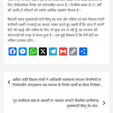
लिए दीर्घकालिक निवेश को प्रोत्साहित करना है। नियमित बचत से 21 वर्षों
की अवधि में परिवारों को पर्याप्त आर्थिक सहयोग मिलता है।
बिदवंती यादव मुख्यमंत्री श्री विष्णु देव साय और महिला एवं बाल विकास मंत्री
श्रीमती लक्ष्मी राजवाड़े का आभार व्यक्त करते हुए कहती हैं कि आज मैं अपनी
बेटी की पढ़ाई और भविष्य के लिए जो कुछ कर पा रही हूँ, वह सरकार की
योजनाओं की वजह से संभव हुआ है। अब मुझे विश्वास है कि मेरी बेटी का
भविष्य उज्ज्वल होगा।
F
M
W
X
T
G
C
S
a
es
h
el
m
o
h
ce
se
at
e
ail
py
ar
b
n
s
gr
Li
e
Post
आदिम जाति विकास मंत्री ने आदिवासी स्वतंत्रता संग्राम सेनानियों पर
o
g
A
a
n
navigation
निर्माणाधीन संग्रहालय-सह स्मारक के निर्माण कार्यों का किया निरीक्षण….
o
er
p
m
k
k
p
गुरु घासीदास बाबा के आदर्शों पर चलकर बनाएंगे विकसित छत्तीसगढ़ :
मुख्यमंत्री विष्णु देव साय….