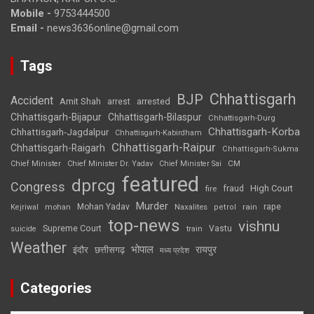
Mobile -
9753444500
Email -
news3636online@gmail.com
Tags
Chhattisgarh
BJP
Accident
Amit Shah
arrested
arrest
Chhattisgarh-Bijapur
Chhattisgarh-Bilaspur
Chhattisgarh-Durg
Chhattisgarh-Korba
Chhattisgarh-Jagdalpur
Chhattisgarh-Kabirdham
Chhattisgarh-Raipur
Chhattisgarh-Raigarh
Chhattisgarh-Sukma
CM
Chief Minister
Chief Minister Dr. Yadav
Chief Minister Sai
featured
dprcg
Congress
High Court
fire
fraud
Murder
rape
Mohan Yadav
Naxalites
rain
Kejriwal
mohan
petrol
top-news
vishnu
Supreme Court
Vastu
suicide
train
Weather
भोपाल
रायपुर
इंदौर
छत्तीसगढ़
मध्य प्रदेश
Categories