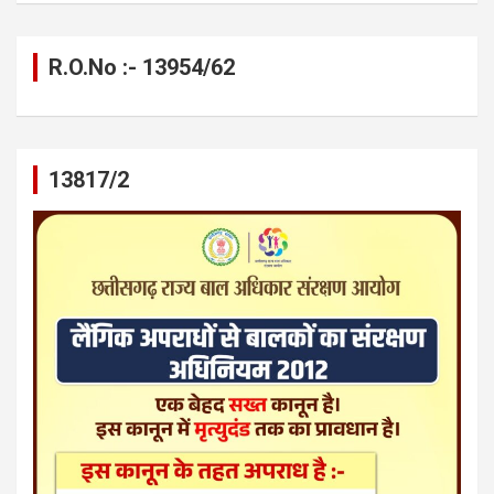
R.O.No :- 13954/62
13817/2