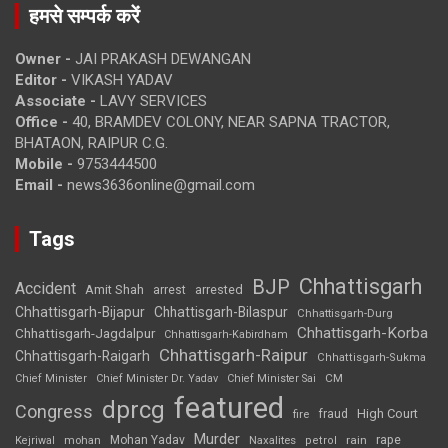
हमसे सम्पर्क करें
Owner -
JAI PRAKASH DEWANGAN
Editor -
VIKASH YADAV
Associate -
LAVY SERVICES
Office -
40, BRAMDEV COLONY, NEAR SAPNA TRACTOR,
BHATAON, RAIPUR C.G.
Mobile -
9753444500
Email -
news3636online@gmail.com
Tags
Chhattisgarh
BJP
Accident
Amit Shah
arrested
arrest
Chhattisgarh-Bijapur
Chhattisgarh-Bilaspur
Chhattisgarh-Durg
Chhattisgarh-Korba
Chhattisgarh-Jagdalpur
Chhattisgarh-Kabirdham
Chhattisgarh-Raipur
Chhattisgarh-Raigarh
Chhattisgarh-Sukma
CM
Chief Minister
Chief Minister Dr. Yadav
Chief Minister Sai
featured
dprcg
Congress
High Court
fire
fraud
Murder
rape
Mohan Yadav
Naxalites
rain
Kejriwal
mohan
petrol