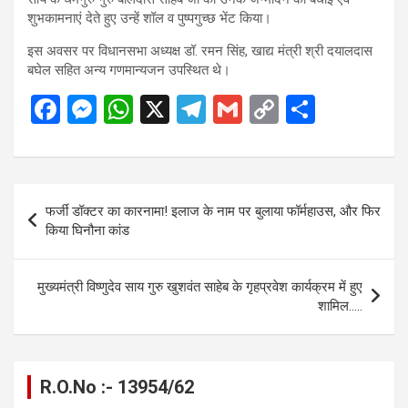
शुभकामनाएं देते हुए उन्हें शॉल व पुष्पगुच्छ भेंट किया।
इस अवसर पर विधानसभा अध्यक्ष डॉ. रमन सिंह, खाद्य मंत्री श्री दयालदास
बघेल सहित अन्य गणमान्यजन उपस्थित थे।
F
M
W
X
T
G
C
S
a
es
h
el
m
o
h
ce
se
at
e
ail
py
ar
b
n
s
gr
Li
e
Post
फर्जी डॉक्टर का कारनामा! इलाज के नाम पर बुलाया फॉर्महाउस, और फिर
o
g
A
a
n
navigation
किया घिनौना कांड
o
er
p
m
k
k
p
मुख्यमंत्री विष्णुदेव साय गुरु खुशवंत साहेब के गृहप्रवेश कार्यक्रम में हुए
शामिल…..
R.O.No :- 13954/62