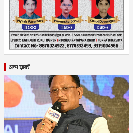
अन्य ख़बरें