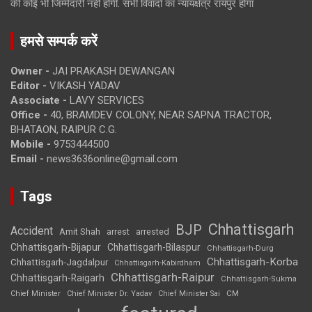
की कोई भी जिम्मेदारी नहीं होगी. सभी विवादों का न्यायक्षेत्र रायपुर होगा
हमसे सम्पर्क करें
Owner -
JAI PRAKASH DEWANGAN
Editor -
VIKASH YADAV
Associate -
LAVY SERVICES
Office -
40, BRAMDEV COLONY, NEAR SAPNA TRACTOR,
BHATAON, RAIPUR C.G.
Mobile -
9753444500
Email -
news3636online@gmail.com
Tags
Chhattisgarh
BJP
Accident
Amit Shah
arrested
arrest
Chhattisgarh-Bijapur
Chhattisgarh-Bilaspur
Chhattisgarh-Durg
Chhattisgarh-Korba
Chhattisgarh-Jagdalpur
Chhattisgarh-Kabirdham
Chhattisgarh-Raipur
Chhattisgarh-Raigarh
Chhattisgarh-Sukma
CM
Chief Minister
Chief Minister Dr. Yadav
Chief Minister Sai