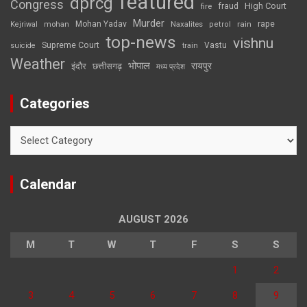
featured
dprcg
Congress
High Court
fire
fraud
Murder
rape
Mohan Yadav
Naxalites
rain
Kejriwal
mohan
petrol
top-news
vishnu
Supreme Court
Vastu
suicide
train
Weather
भोपाल
रायपुर
इंदौर
छत्तीसगढ़
मध्य प्रदेश
Categories
Categories
Calendar
AUGUST 2026
M
T
W
T
F
S
S
1
2
3
4
5
6
7
8
9