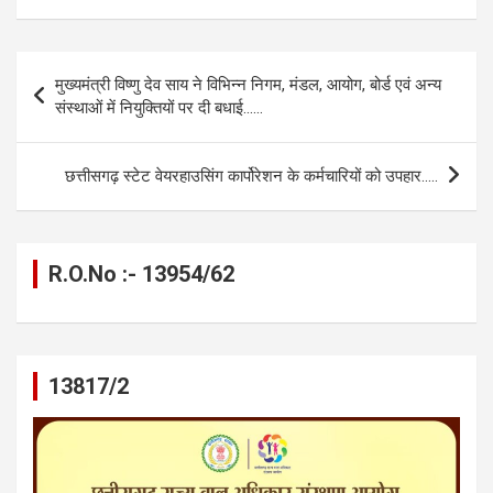
ce
se
at
e
ail
py
ar
b
n
s
gr
Li
e
Post
मुख्यमंत्री विष्णु देव साय ने विभिन्न निगम, मंडल, आयोग, बोर्ड एवं अन्य
o
g
A
a
n
navigation
संस्थाओं में नियुक्तियों पर दी बधाई……
o
er
p
m
k
k
p
छत्तीसगढ़ स्टेट वेयरहाउसिंग कार्पोरेशन के कर्मचारियों को उपहार…..
R.O.No :- 13954/62
13817/2