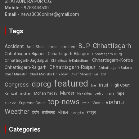
BHATAON, RAIPUR C.G.
Mobile -
9753444500
Email -
news3636online@gmail.com
Tags
Chhattisgarh
BJP
Accident
Amit Shah
arrested
arrest
Chhattisgarh-Bijapur
Chhattisgarh-Bilaspur
Chhattisgarh-Durg
Chhattisgarh-Korba
Chhattisgarh-Jagdalpur
Chhattisgarh-Kabirdham
Chhattisgarh-Raipur
Chhattisgarh-Raigarh
Chhattisgarh-Sukma
CM
Chief Minister
Chief Minister Dr. Yadav
Chief Minister Sai
featured
dprcg
Congress
High Court
fire
fraud
Murder
rape
Mohan Yadav
Naxalites
rain
Kejriwal
mohan
petrol
top-news
vishnu
Supreme Court
Vastu
suicide
train
Weather
भोपाल
रायपुर
इंदौर
छत्तीसगढ़
मध्य प्रदेश
Categories