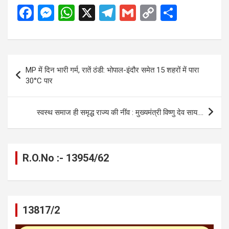
F
M
W
X
T
G
C
S
a
es
h
el
m
o
h
ce
se
at
e
ail
py
ar
b
n
s
gr
Li
e
Post
MP में दिन भारी गर्म, रातें ठंडी: भोपाल-इंदौर समेत 15 शहरों में पारा
o
g
A
a
n
navigation
30°C पार
o
er
p
m
k
k
p
स्वस्थ समाज ही समृद्ध राज्य की नींव : मुख्यमंत्री विष्णु देव साय….
R.O.No :- 13954/62
13817/2