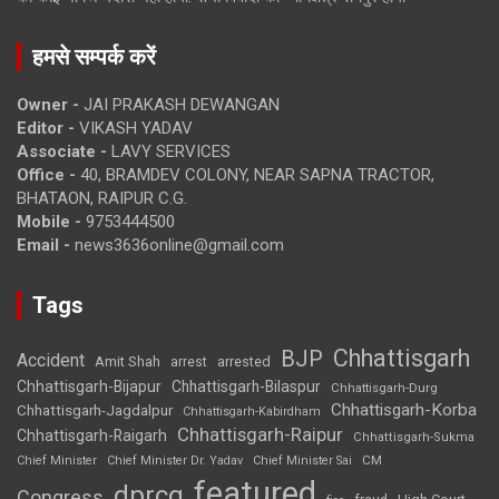
हमसे सम्पर्क करें
Owner -
JAI PRAKASH DEWANGAN
Editor -
VIKASH YADAV
Associate -
LAVY SERVICES
Office -
40, BRAMDEV COLONY, NEAR SAPNA TRACTOR,
BHATAON, RAIPUR C.G.
Mobile -
9753444500
Email -
news3636online@gmail.com
Tags
Chhattisgarh
BJP
Accident
Amit Shah
arrested
arrest
Chhattisgarh-Bijapur
Chhattisgarh-Bilaspur
Chhattisgarh-Durg
Chhattisgarh-Korba
Chhattisgarh-Jagdalpur
Chhattisgarh-Kabirdham
Chhattisgarh-Raipur
Chhattisgarh-Raigarh
Chhattisgarh-Sukma
CM
Chief Minister
Chief Minister Dr. Yadav
Chief Minister Sai
featured
dprcg
Congress