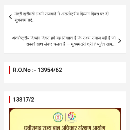
b
n
s
gr
Li
e
Post
मंत्री श्रीमती लक्ष्मी राजवाड़े ने अंतर्राष्ट्रीय दिव्यांग दिवस पर दी
o
g
A
a
n
navigation
शुभकामनाएं…
o
er
p
m
k
k
p
अंतर्राष्ट्रीय दिव्यांग दिवस हमें यह सिखाता है कि सक्षम समाज वही है जो
सबको साथ लेकर चलता है — मुख्यमंत्री श्री विष्णुदेव साय….
R.O.No :- 13954/62
13817/2