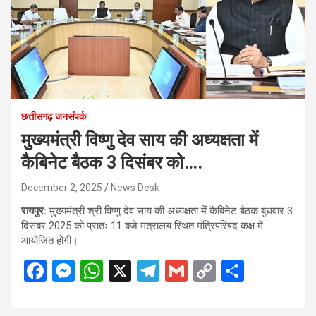
छत्तीसगढ़ जनसंपर्क
मुख्यमंत्री विष्णु देव साय की अध्यक्षता में
कैबिनेट बैठक 3 दिसंबर को….
December 2, 2025
News Desk
रायपुर:
मुख्यमंत्री श्री विष्णु देव साय की अध्यक्षता में कैबिनेट बैठक बुधवार 3
दिसंबर 2025 को प्रातः 11 बजे मंत्रालय स्थित मंत्रिपरिषद कक्ष में
आयोजित होगी।
F
M
W
X
T
G
C
S
a
es
h
el
m
o
h
ce
se
at
e
ail
py
ar