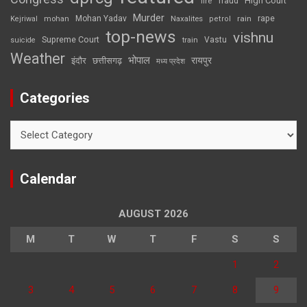
High Court
fire
fraud
Murder
rape
Mohan Yadav
Naxalites
rain
Kejriwal
mohan
petrol
top-news
vishnu
Supreme Court
Vastu
suicide
train
Weather
भोपाल
रायपुर
इंदौर
छत्तीसगढ़
मध्य प्रदेश
Categories
Categories
Calendar
AUGUST 2026
M
T
W
T
F
S
S
1
2
3
4
5
6
7
8
9