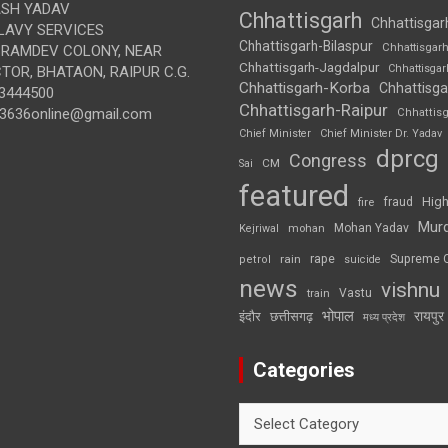
SH YADAV
Chhattisgarh
Chhattisgar
LAVY SERVICES
Chhattisgarh-Bilaspur
Chhattisgar
BRAMDEV COLONY, NEAR
Chhattisgarh-Jagdalpur
Chhattisga
OR, BHATAON, RAIPUR C.G.
Chhattisgarh-Korba
Chhattisga
3444500
Chhattisgarh-Raipur
3636online@gmail.com
Chhattis
Chief Minister
Chief Minister Dr. Yadav
dprcg
Congress
CM
Sai
featured
High
fire
fraud
Mur
Mohan Yadav
Kejriwal
mohan
rape
Supreme 
rain
petrol
suicide
news
vishnu
Vastu
train
भोपाल
रायपुर
इंदौर
छत्तीसगढ़
मध्य प्रदेश
Categories
Categories