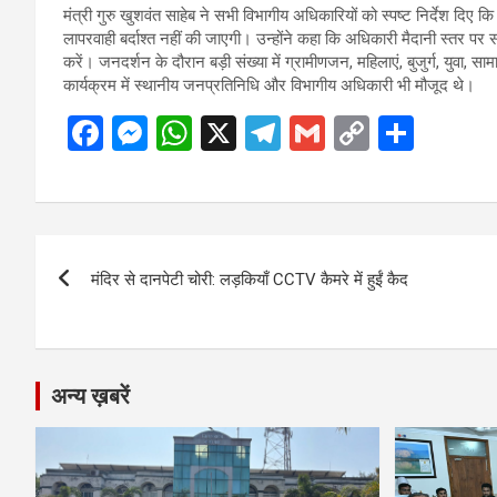
मंत्री गुरु खुशवंत साहेब ने सभी विभागीय अधिकारियों को स्पष्ट निर्देश दिए 
लापरवाही बर्दाश्त नहीं की जाएगी। उन्होंने कहा कि अधिकारी मैदानी स्तर
करें। जनदर्शन के दौरान बड़ी संख्या में ग्रामीणजन, महिलाएं, बुजुर्ग, युवा, स
कार्यक्रम में स्थानीय जनप्रतिनिधि और विभागीय अधिकारी भी मौजूद थे।
F
M
W
X
T
G
C
S
a
es
h
el
m
o
h
ce
se
at
e
ail
py
ar
b
n
s
gr
Li
e
Post
o
g
A
a
n
मंदिर से दानपेटी चोरी: लड़कियाँ CCTV कैमरे में हुईं कैद
navigation
o
er
p
m
k
k
p
अन्य ख़बरें