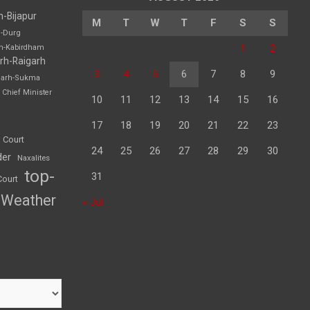
h-Bijapur
M
T
W
T
F
S
S
h-Durg
1
2
rh-Kabirdham
rh-Raigarh
3
4
5
6
7
8
9
garh-Sukma
Chief Minister
10
11
12
13
14
15
16
17
18
19
20
21
22
23
 Court
24
25
26
27
28
29
30
der
Naxalites
top-
31
Court
Weather
« Jul