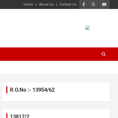
Home
About Us
Contact Us
R.O.No :- 13954/62
13817/2