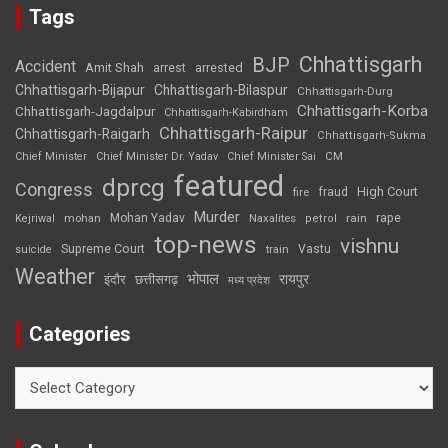
Tags
Chhattisgarh
BJP
Accident
Amit Shah
arrested
arrest
Chhattisgarh-Bijapur
Chhattisgarh-Bilaspur
Chhattisgarh-Durg
Chhattisgarh-Korba
Chhattisgarh-Jagdalpur
Chhattisgarh-Kabirdham
Chhattisgarh-Raipur
Chhattisgarh-Raigarh
Chhattisgarh-Sukma
CM
Chief Minister
Chief Minister Dr. Yadav
Chief Minister Sai
featured
dprcg
Congress
High Court
fire
fraud
Murder
rape
Mohan Yadav
Naxalites
rain
Kejriwal
mohan
petrol
top-news
vishnu
Supreme Court
Vastu
suicide
train
Weather
भोपाल
रायपुर
इंदौर
छत्तीसगढ़
मध्य प्रदेश
Categories
Categories