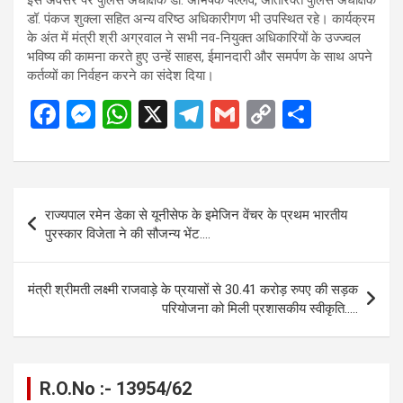
डॉ. पंकज शुक्ला सहित अन्य वरिष्ठ अधिकारीगण भी उपस्थित रहे। कार्यक्रम
के अंत में मंत्री श्री अग्रवाल ने सभी नव-नियुक्त अधिकारियों के उज्ज्वल
भविष्य की कामना करते हुए उन्हें साहस, ईमानदारी और समर्पण के साथ अपने
कर्तव्यों का निर्वहन करने का संदेश दिया।
F
M
W
X
T
G
C
S
a
es
h
el
m
o
h
ce
se
at
e
ail
py
ar
b
n
s
gr
Li
e
Post
राज्यपाल रमेन डेका से यूनीसेफ के इमेजिन वेंचर के प्रथम भारतीय
o
g
A
a
n
navigation
पुरस्कार विजेता ने की सौजन्य भेंट….
o
er
p
m
k
k
p
मंत्री श्रीमती लक्ष्मी राजवाड़े के प्रयासों से 30.41 करोड़ रुपए की सड़क
परियोजना को मिली प्रशासकीय स्वीकृति…..
R.O.No :- 13954/62