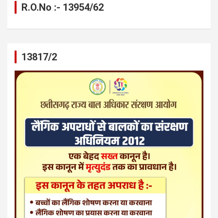
R.O.No :- 13954/62
13817/2