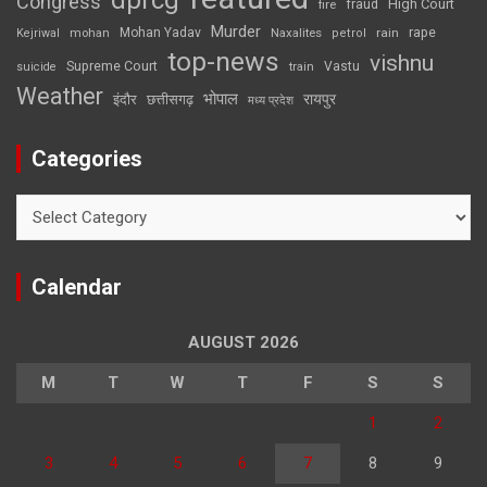
dprcg
Congress
High Court
fire
fraud
Murder
rape
Mohan Yadav
Naxalites
rain
Kejriwal
mohan
petrol
top-news
vishnu
Supreme Court
Vastu
suicide
train
Weather
भोपाल
रायपुर
इंदौर
छत्तीसगढ़
मध्य प्रदेश
Categories
Categories
Calendar
AUGUST 2026
M
T
W
T
F
S
S
1
2
3
4
5
6
7
8
9