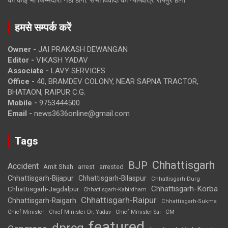
की कोई भी जिम्मेदारी नहीं होगी. सभी विवादों का न्यायक्षेत्र रायपुर होगा
हमसे सम्पर्क करें
Owner -
JAI PRAKASH DEWANGAN
Editor -
VIKASH YADAV
Associate -
LAVY SERVICES
Office -
40, BRAMDEV COLONY, NEAR SAPNA TRACTOR,
BHATAON, RAIPUR C.G.
Mobile -
9753444500
Email -
news3636online@gmail.com
Tags
Chhattisgarh
BJP
Accident
Amit Shah
arrested
arrest
Chhattisgarh-Bijapur
Chhattisgarh-Bilaspur
Chhattisgarh-Durg
Chhattisgarh-Korba
Chhattisgarh-Jagdalpur
Chhattisgarh-Kabirdham
Chhattisgarh-Raipur
Chhattisgarh-Raigarh
Chhattisgarh-Sukma
CM
Chief Minister
Chief Minister Dr. Yadav
Chief Minister Sai
featured