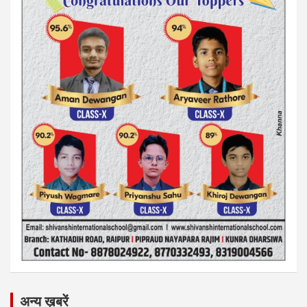
अन्य ख़बरें