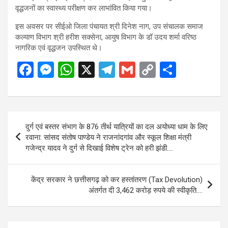
वृद्धजनों का स्वास्थ्य परीक्षण कर लाभांवित किया गया।
इस अवसर पर सीईओ जिला पंचायत श्री दिनेश नाग, उप संचालक समाज
कल्याण विभाग श्री हरीश सक्सेना, आयुष विभाग के डॉ उदय शर्मा वरिष्ठ
नागरिक एवं वृद्धजन उपस्थित थे।
F
M
W
X
T
G
C
S
a
es
h
el
m
o
h
ce
se
at
e
ail
py
ar
b
n
s
gr
Li
e
Post
दुर्ग एवं बस्तर संभाग के 876 तीर्थ यात्रियों का दल अयोध्या धाम के लिए
o
g
A
a
n
navigation
रवाना: सांसद संतोष पाण्डेय ने राजनांदगांव और स्कूल शिक्षा मंत्री
o
er
p
m
k
गजेन्द्र यादव ने दुर्ग से दिखाई विशेष ट्रेन को हरी झंडी….
k
p
केंद्र सरकार ने छत्तीसगढ़ को कर हस्तांतरण (Tax Devolution)
अंतर्गत दी 3,462 करोड़ रुपये की स्वीकृति….