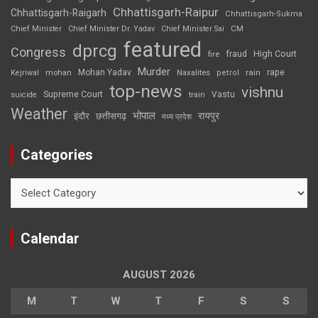
Chhattisgarh-Raipur
Chhattisgarh-Raigarh
Chhattisgarh-Sukma
CM
Chief Minister
Chief Minister Dr. Yadav
Chief Minister Sai
featured
dprcg
Congress
High Court
fire
fraud
Murder
rape
Mohan Yadav
Naxalites
rain
Kejriwal
mohan
petrol
top-news
vishnu
Supreme Court
Vastu
suicide
train
Weather
भोपाल
रायपुर
इंदौर
छत्तीसगढ़
मध्य प्रदेश
Categories
Categories
Calendar
AUGUST 2026
M
T
W
T
F
S
S