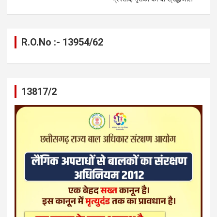
R.O.No :- 13954/62
13817/2