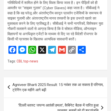
गतिविधियों में शामिल होने के लिए विवश किया जाता है। इन पीड़ितों को ही
आमतौर पर "साइबर गुलाम" (Cyber Slaves) कहा जाता है। सीबीआई ने
कहा है कि वह घरेलू और अंतर्राष्ट्रीय कानून प्रवर्तन एजेंसियों के समन्वय से
साइबर गुलामी और अंतरराष्ट्रीय मानव तस्करी के इस उभरते खतरे का
मुकाबला करने के लिए प्रतिबद्ध है। सीबीआई ने सभी नागरिकों, विशेषकर युवा
नौकरी तलाशने वालों से आग्रह किया है कि वे सोशल मीडिया, ऑनलाइन
विज्ञापनों या अनधिकृत एजेंटों के माध्यम से दिए जा रहे विदेशी रोजगार के
किसी भी प्रस्ताव के खिलाफ अत्यधिक सावधानी बरतें।
F
M
W
X
T
G
C
S
a
es
h
el
m
o
h
Tags:
CBI
,
top-news
ce
se
at
e
ail
py
ar
b
n
s
gr
Li
e
o
g
A
a
n
Post
Agniveer Bharti 2025 Result: 15 नवंबर तक आ सकता है परिणाम,
o
er
p
m
k
navigation
ट्रेनिंग एक महीने आगे बढ़ी
k
p
‘दिल्ली ब्लास्ट जघन्य आतंकी हमला’, कैबिनेट बैठक में पारित हुआ
प्रस्ताव, मृतकों को दी श्रद्धांजलि