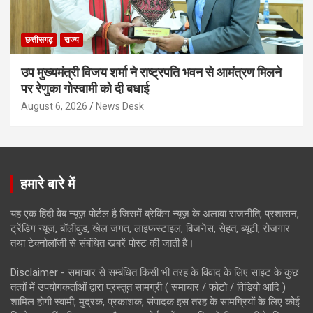
छत्तीसगढ़
राज्य
उप मुख्यमंत्री विजय शर्मा ने राष्ट्रपति भवन से आमंत्रण मिलने
पर रेणुका गोस्वामी को दी बधाई
August 6, 2026
News Desk
हमारे बारे में
यह एक हिंदी वेब न्यूज़ पोर्टल है जिसमें ब्रेकिंग न्यूज़ के अलावा राजनीति, प्रशासन,
ट्रेंडिंग न्यूज, बॉलीवुड, खेल जगत, लाइफस्टाइल, बिजनेस, सेहत, ब्यूटी, रोजगार
तथा टेक्नोलॉजी से संबंधित खबरें पोस्ट की जाती है।
Disclaimer - समाचार से सम्बंधित किसी भी तरह के विवाद के लिए साइट के कुछ
तत्वों में उपयोगकर्ताओं द्वारा प्रस्तुत सामग्री ( समाचार / फोटो / विडियो आदि )
शामिल होगी स्वामी, मुद्रक, प्रकाशक, संपादक इस तरह के सामग्रियों के लिए कोई