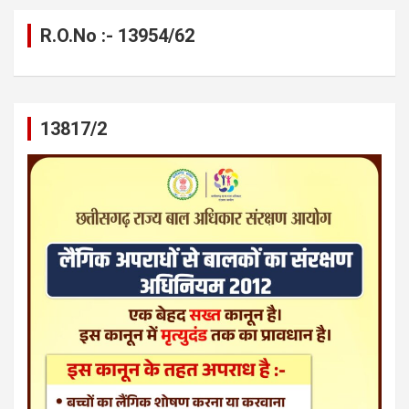
R.O.No :- 13954/62
13817/2