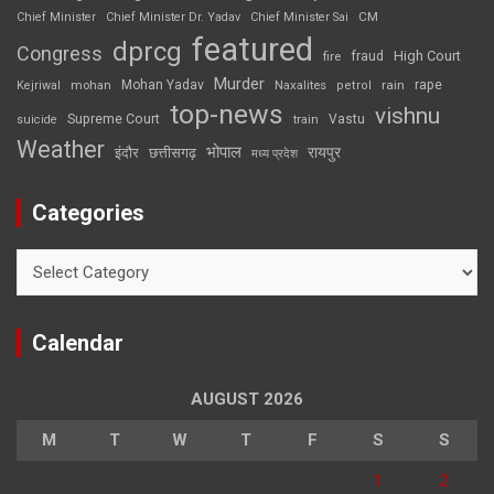
CM
Chief Minister
Chief Minister Dr. Yadav
Chief Minister Sai
featured
dprcg
Congress
High Court
fire
fraud
Murder
rape
Mohan Yadav
Naxalites
rain
Kejriwal
mohan
petrol
top-news
vishnu
Supreme Court
Vastu
suicide
train
Weather
भोपाल
रायपुर
इंदौर
छत्तीसगढ़
मध्य प्रदेश
Categories
Categories
Calendar
AUGUST 2026
M
T
W
T
F
S
S
1
2