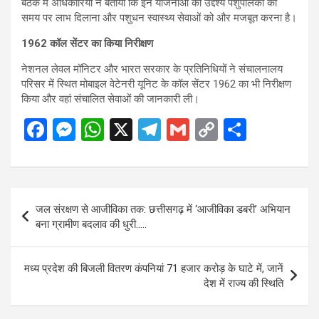
बैठक में अधिकारियों ने बताया कि इन योजनाओं का उद्देश्य पशुपालकों को
समय पर लाभ दिलाना और पशुधन स्वास्थ्य सेवाओं को और मजबूत करना है।
1962 कॉल सेंटर का किया निरीक्षण
नेशनल लेवल मॉनिटर और भारत सरकार के प्रतिनिधियों ने संचालनालय
परिसर में स्थित मोबाइल वेटेनरी यूनिट के कॉल सेंटर 1962 का भी निरीक्षण
किया और वहां संचालित सेवाओं की जानकारी ली।
F
M
W
X
T
G
C
S
a
es
h
el
m
o
h
ce
se
at
e
ail
py
ar
b
n
s
gr
Li
e
Post
जल संरक्षण से आजीविका तक: छत्तीसगढ़ में ‘आजीविका डबरी’ अभियान
o
g
A
a
n
navigation
बना ग्रामीण बदलाव की धुरी…..
o
er
p
m
k
k
p
मध्य प्रदेश की बिजली वितरण कंपनियां 71 हजार करोड़ के घाटे में, जानें
देश में राज्य की स्थिति