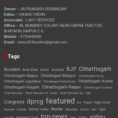
Owner -
JAI PRAKASH DEWANGAN
Editor -
VIKASH YADAV
Associate -
LAVY SERVICES
Office -
40, BRAMDEV COLONY, NEAR SAPNA TRACTOR,
BHATAON, RAIPUR C.G.
Mobile -
9753444500
Email -
news3636online@gmail.com
Tags
Chhattisgarh
BJP
Accident
Amit Shah
arrested
arrest
Chhattisgarh-Bijapur
Chhattisgarh-Bilaspur
Chhattisgarh-Durg
Chhattisgarh-Korba
Chhattisgarh-Jagdalpur
Chhattisgarh-Kabirdham
Chhattisgarh-Raipur
Chhattisgarh-Raigarh
Chhattisgarh-Sukma
CM
Chief Minister
Chief Minister Dr. Yadav
Chief Minister Sai
featured
dprcg
Congress
High Court
fire
fraud
Murder
rape
Mohan Yadav
Naxalites
rain
Kejriwal
mohan
petrol
top-news
vishnu
Supreme Court
Vastu
suicide
train