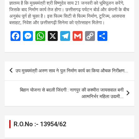
ज्ञातव्य है कि मुख्यमंत्री श्री विष्णुदेव साय 21 जनवरी को भूमिपूजन करेंगे,
जिसके बाद निर्माण कार्य तेज होगा। छत्तीसगढ़ पर्यटन बोर्ड और कंपनी के बीच
अनुबंध पूर्ण हो चुका है। इस फिल्म सिटी से फिल्म निर्माण, टूरिज्म, आसपास
बसाहट, निवेश और छत्तीसगढ़ी सिनेमा को प्रोत्साहन मिलेगा।
F
M
W
X
T
G
C
S
a
es
h
el
m
o
h
ce
se
at
e
ail
py
ar
b
n
s
gr
Li
e
Post
उप मुख्यमंत्री अरुण साव ने पुल निर्माण कार्य का किया औचक निरीक्षण….
o
g
A
a
n
navigation
o
er
p
m
k
बिहान योजना से बदली जिंदगी : नागपुर की कश्मीरा जायसवाल बनी
k
p
आत्मनिर्भर महिला उद्यमी….
R.O.No :- 13954/62