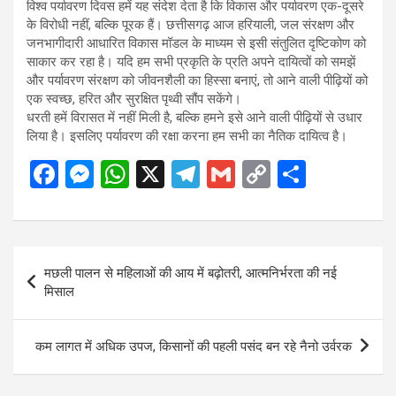
विश्व पर्यावरण दिवस हमें यह संदेश देता है कि विकास और पर्यावरण एक-दूसरे
के विरोधी नहीं, बल्कि पूरक हैं। छत्तीसगढ़ आज हरियाली, जल संरक्षण और
जनभागीदारी आधारित विकास मॉडल के माध्यम से इसी संतुलित दृष्टिकोण को
साकार कर रहा है। यदि हम सभी प्रकृति के प्रति अपने दायित्वों को समझें
और पर्यावरण संरक्षण को जीवनशैली का हिस्सा बनाएं, तो आने वाली पीढ़ियों को
एक स्वच्छ, हरित और सुरक्षित पृथ्वी सौंप सकेंगे।
धरती हमें विरासत में नहीं मिली है, बल्कि हमने इसे आने वाली पीढ़ियों से उधार
लिया है। इसलिए पर्यावरण की रक्षा करना हम सभी का नैतिक दायित्व है।
F
M
W
X
T
G
C
S
a
es
h
el
m
o
h
ce
se
at
e
ail
py
ar
b
n
s
gr
Li
e
Post
मछली पालन से महिलाओं की आय में बढ़ोतरी, आत्मनिर्भरता की नई
o
g
A
a
n
navigation
मिसाल
o
er
p
m
k
k
p
कम लागत में अधिक उपज, किसानों की पहली पसंद बन रहे नैनो उर्वरक