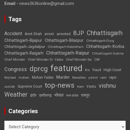
Email -
news3636online@gmail.com
Tags
Chhattisgarh
BJP
Accident
Amit Shah
arrested
arrest
Chhattisgarh-Bijapur
Chhattisgarh-Bilaspur
Chhattisgarh-Durg
Chhattisgarh-Korba
Chhattisgarh-Jagdalpur
Chhattisgarh-Kabirdham
Chhattisgarh-Raipur
Chhattisgarh-Raigarh
Chhattisgarh-Sukma
CM
Chief Minister
Chief Minister Dr. Yadav
Chief Minister Sai
featured
dprcg
Congress
High Court
fire
fraud
Murder
rape
Mohan Yadav
Naxalites
rain
Kejriwal
mohan
petrol
top-news
vishnu
Supreme Court
Vastu
suicide
train
Weather
भोपाल
रायपुर
इंदौर
छत्तीसगढ़
मध्य प्रदेश
Categories
Categories