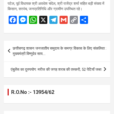
पटेल, पूर्व विधायक श्री अवधेश चंदेल, श्री राजेंद्र शर्मा सहित बड़ी संख्या में
किसान, सरपंच, जनप्रतिनिधि और ग्रामीण उपस्थित रहे।
F
M
W
X
T
G
C
S
a
es
h
el
m
o
h
ce
se
at
e
ail
py
ar
b
n
s
gr
Li
e
Post
छत्तीसगढ़ शासन जनजातीय समुदाय के समग्र विकास के लिए संकल्पित :
o
g
A
a
n
navigation
मुख्यमंत्री विष्णुदेव साय….
o
er
p
m
k
k
p
एंबुलेंस का दुरुपयोग: मरीज की जगह शराब की तस्करी, 52 पेटियाँ जब्त
R.O.No :- 13954/62