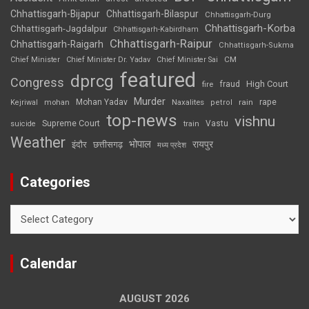
Chhattisgarh-Bijapur
Chhattisgarh-Bilaspur
Chhattisgarh-Durg
Chhattisgarh-Korba
Chhattisgarh-Jagdalpur
Chhattisgarh-Kabirdham
Chhattisgarh-Raipur
Chhattisgarh-Raigarh
Chhattisgarh-Sukma
CM
Chief Minister
Chief Minister Dr. Yadav
Chief Minister Sai
featured
dprcg
Congress
High Court
fire
fraud
Murder
rape
Mohan Yadav
Naxalites
rain
Kejriwal
mohan
petrol
top-news
vishnu
Supreme Court
Vastu
suicide
train
Weather
भोपाल
रायपुर
इंदौर
छत्तीसगढ़
मध्य प्रदेश
Categories
Categories
Calendar
AUGUST 2026